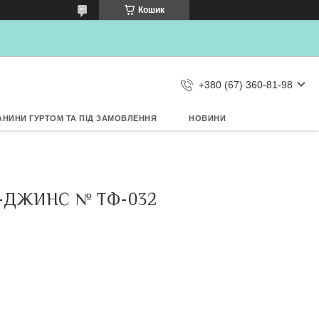
×
Кошик
Дозвольте сайту metrtkani.com
відправляти Вам сповіщення про
НОВИНКИ на рабочий стіл
Заборонити
Дозволити
d by SendPulse
+380 (67) 360-81-98
АНИНИ ГУРТОМ ТА ПІД ЗАМОВЛЕННЯ
НОВИНИ
Й-ДЖИНС № ТФ-032