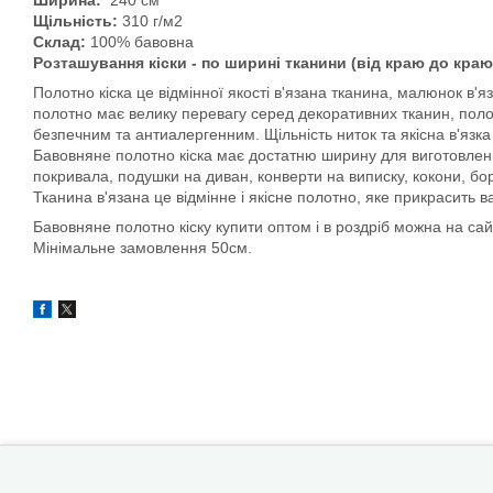
Щільність:
310 г/м2
Склад:
100% бавовна
Розташування кіски - по ширині тканини (від краю до краю
Полотно кіска це відмінної якості в'язана тканина, малюнок в'
полотно має велику перевагу серед декоративних тканин, поло
безпечним та антиалергенним. Щільність ниток та якісна в'язка 
Бавовняне полотно кіска має достатню ширину для виготовлення
покривала, подушки на диван, конверти на виписку, кокони, бо
Тканина в'язана це відмінне і якісне полотно, яке прикрасить в
Бавовняне полотно кіску купити оптом і в роздріб можна на сайті
Мінімальне замовлення 50см.