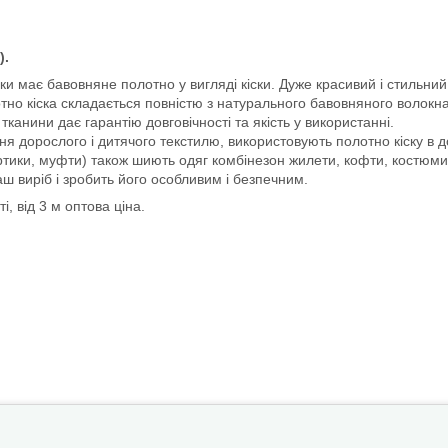
).
язки має бавовняне полотно у вигляді кіски. Дуже красивий і стильн
тно кіска складається повністю з натурального бавовняного волокна
тканини дає гарантію довговічності та якість у використанні.
 дорослого і дитячого текстилю, використовують полотно кіску в до
ртики, муфти) також шиють одяг комбінезон жилети, кофти, костюми
аш виріб і зробить його особливим і безпечним.
, від 3 м оптова ціна.