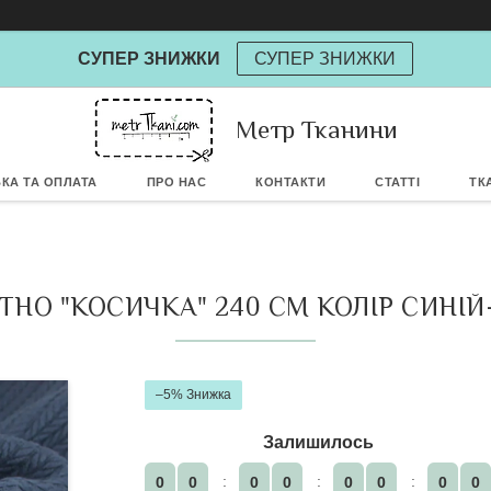
СУПЕР ЗНИЖКИ
СУПЕР ЗНИЖКИ
Метр Тканини
Powere
КА ТА ОПЛАТА
ПРО НАС
КОНТАКТИ
СТАТТІ
ТК
НО "КОСИЧКА" 240 СМ КОЛІР СИНІ
–5%
Залишилось
0
0
0
0
0
0
0
0