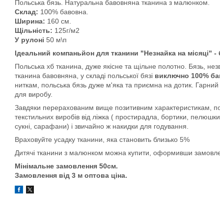
Польська бязь. Натуральна бавовняна тканина з малюнком.
Склад:
100% бавовна.
Ширина:
160 см.
Щільність:
125г/м2
У рулоні
50 м\п
Ідеальний компаньйон для тканини "Незнайка на місяці" -
Польська хб тканина, дуже якісне та щільне полотно. Бязь, незв
тканина бавовняна, у складі польської бязі
виключно 100% ба
ниткам, польська бязь дуже м'яка та приємна на дотик. Гарний
для виробу.
Завдяки перерахованим вище позитивним характеристикам, пол
текстильних виробів від ліжка ( простирадла, бортики, пелюшки,
сукні, сарафани) і звичайно ж накидки для годування.
Враховуйте усадку тканини, яка становить близько 5%
Дитячі тканини з малюнком можна купити, оформивши замовлен
Мінімальне замовлення 50см.
Замовлення від 3 м оптова ціна.