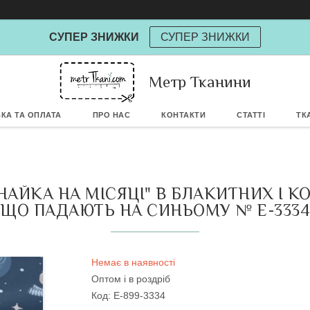
СУПЕР ЗНИЖКИ
СУПЕР ЗНИЖКИ
Метр Тканини
Powere
КА ТА ОПЛАТА
ПРО НАС
КОНТАКТИ
СТАТТІ
ТК
АЙКА НА МІСЯЦІ" В БЛАКИТНИХ І К
ЩО ПАДАЮТЬ НА СИНЬОМУ № Е-3334
Немає в наявності
Оптом і в роздріб
Код:
Е-899-3334