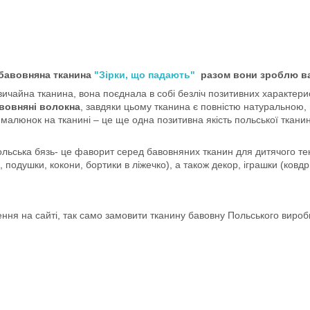
 бавовняна тканина
"Зірки, що падають"
разом вони зроблю ва
ичайна тканина, вона поєднала в собі безліч позитивних характерист
вовняні волокна
, завдяки цьому тканина є повністю натуральною, 
 малюнок на тканині – це ще одна позитивна якість польської ткан
ьська бязь- це фаворит серед бавовняних тканин для дитячого текс
 подушки, кокони, бортики в ліжечко), а також декор, іграшки (ковдри
ня на сайті, так само замовити тканину бавовну Польського виро