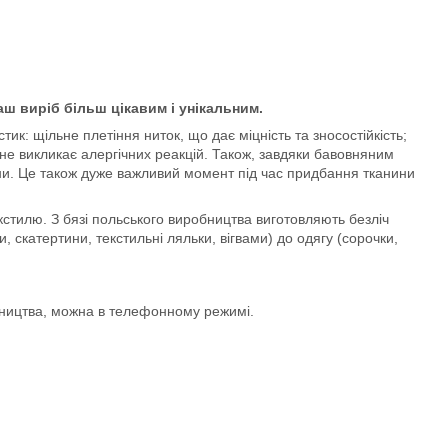
ш виріб більш цікавим і унікальним.
ик: щільне плетіння ниток, що дає міцність та зносостійкість;
не викликає алергічних реакцій. Також, завдяки бавовняним
ини. Це також дуже важливий момент під час придбання тканини
тилю. З бязі польського виробництва виготовляють безліч
, скатертини, текстильні ляльки, вігвами) до одягу (сорочки,
бництва, можна в телефонному режимі.