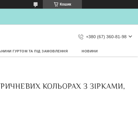
×
Кошик
Дозвольте сайту metrtkani.com
відправляти Вам сповіщення про
НОВИНКИ на рабочий стіл
Заборонити
Дозволити
d by SendPulse
+380 (67) 360-81-98
АНИНИ ГУРТОМ ТА ПІД ЗАМОВЛЕННЯ
НОВИНИ
ОРИЧНЕВИХ КОЛЬОРАХ З ЗІРКАМИ,