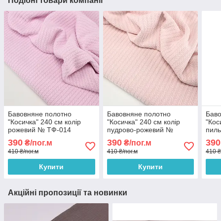
Подібні товари компанії
Бавовняне полотно
Бавовняне полотно
Баво
"Косичка" 240 см колір
"Косичка" 240 см колір
"Кос
рожевий № ТФ-014
пудрово-рожевий №
пиль
ТФ-029
390
390
390
₴/пог.м
₴/пог.м
410 ₴/пог.м
410 ₴/пог.м
410 ₴
Купити
Купити
Акційні пропозиції та новинки