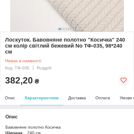
Лоскуток. Бавовняне полотно "Косичка" 240
см колір світлий бежевий No ТФ-035, 98*240
см
Немає в наявності
Код: ТФ-035
Роздріб
382,20
₴
Опис
Характеристики
Доставка
Оплата
Умови 
Опис
Бавовняне полотно Косичка
Ширина
: 240 см