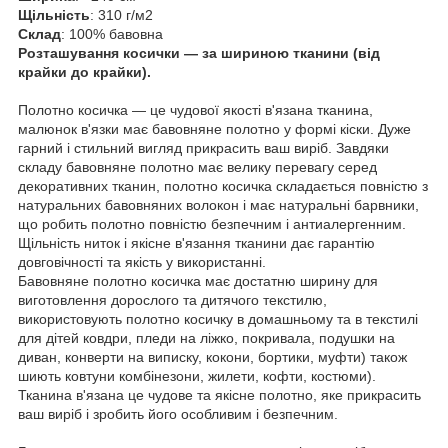
Щільність
: 310 г/м2
Склад
: 100% бавовна
Розташування косички — за шириною тканини (від
крайки до крайки).
Полотно косичка — це чудової якості в'язана тканина,
малюнок в'язки має бавовняне полотно у формі кіски. Дуже
гарний і стильний вигляд прикрасить ваш виріб. Завдяки
складу бавовняне полотно має велику перевагу серед
декоративних тканин, полотно косичка складається повністю з
натуральних бавовняних волокон і має натуральні барвники,
що робить полотно повністю безпечним і антиалергенним.
Щільність ниток і якісне в'язання тканини дає гарантію
довговічності та якість у використанні.
Бавовняне полотно косичка має достатню ширину для
виготовлення дорослого та дитячого текстилю,
використовують полотно косичку в домашньому та в текстилі
для дітей ковдри, пледи на ліжко, покривала, подушки на
диван, конверти на виписку, кокони, бортики, муфти) також
шиють ковтуни комбінезони, жилети, кофти, костюми).
Тканина в'язана це чудове та якісне полотно, яке прикрасить
ваш виріб і зробить його особливим і безпечним.