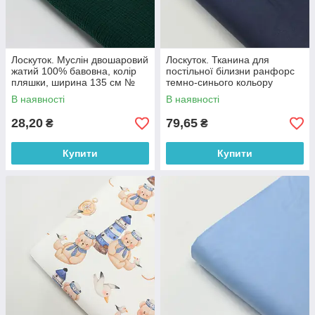
Лоскуток. Муслін двошаровий
Лоскуток. Тканина для
жатий 100% бавовна, колір
постільної білизни ранфорс
пляшки, ширина 135 см №
темно-синього кольору
МЖ2-70,45*50 см
Туреччина 240 см No WH-
В наявності
В наявності
0074-83, 45*240 см
28,20
79,65
₴
₴
Купити
Купити