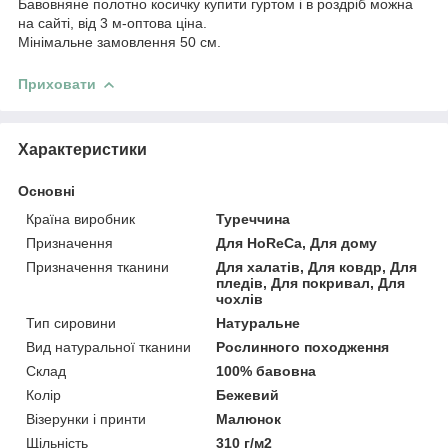
Бавовняне полотно косичку купити гуртом і в роздріб можна
на сайті, від 3 м-оптова ціна.
Мінімальне замовлення 50 см.
Приховати
Характеристики
Основні
Країна виробник
Туреччина
Призначення
Для HoReCa, Для дому
Призначення тканини
Для халатів, Для ковдр, Для
пледів, Для покривал, Для
чохлів
Тип сировини
Натуральне
Вид натуральної тканини
Рослинного походження
Склад
100% бавовна
Колір
Бежевий
Візерунки і принти
Малюнок
Щільність
310 г/м2