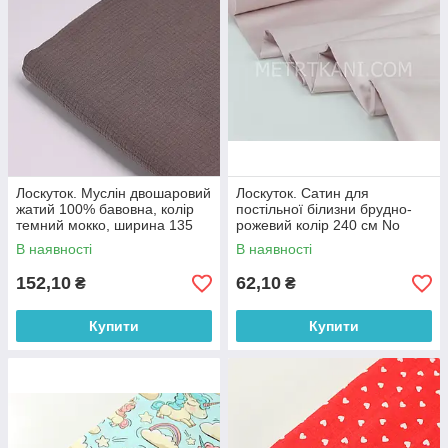
Лоскуток. Муслін двошаровий
Лоскуток. Сатин для
жатий 100% бавовна, колір
постільної білизни брудно-
темний мокко, ширина 135
рожевий колір 240 см No
см № МЖ2-40, 90*135 см
ПС-0019, 27*240 см
В наявності
В наявності
152,10
62,10
₴
₴
Купити
Купити