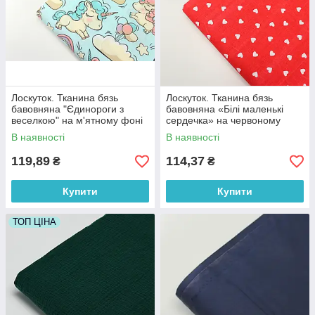
Лоскуток. Тканина бязь
Лоскуток. Тканина бязь
бавовняна "Єдинороги з
бавовняна «Білі маленькі
веселкою" на м'ятному фоні
сердечка» на червоному
№ 702, 87*160 см
фоні №989, 100% бавовна,
В наявності
В наявності
83*160 см
119,89
114,37
₴
₴
Купити
Купити
ТОП ЦІНА