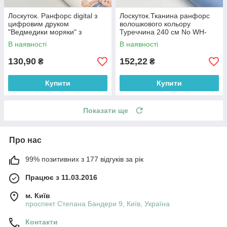
Лоскуток. Ранфорс digital з
Лоскуток.Тканина ранфорс
цифровим друком
волошкового кольору
"Ведмедики моряки" з
Туреччина 240 см No WH-
маяками та компасами на
0074-61, 61*240 см
В наявності
В наявності
білому № РЦ - 3250, 70*240
см
130,90
152,22
₴
₴
Купити
Купити
Показати ще
Про нас
99% позитивних з 177 відгуків за рік
Працює з 11.03.2016
м. Київ
проспект Степана Бандери 9, Київ, Україна
Контакти