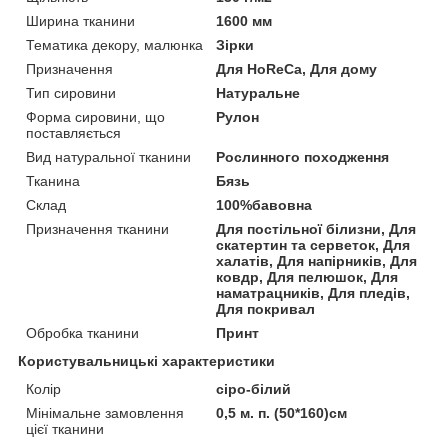
Ширина тканини
1600 мм
Тематика декору, малюнка
Зірки
Призначення
Для HoReCa, Для дому
Тип сировини
Натуральне
Форма сировини, що
Рулон
поставляється
Вид натуральної тканини
Рослинного походження
Тканина
Бязь
Склад
100%бавовна
Призначення тканини
Для постільної білизни, Для
скатертин та серветок, Для
халатів, Для напірників, Для
ковдр, Для пелюшок, Для
наматрацників, Для пледів,
Для покривал
Обробка тканини
Принт
Користувальницькі характеристики
Колір
сіро-білий
Мінімальне замовлення
0,5 м. п. (50*160)см
цієї тканини