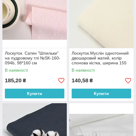
Лоскуток. Сатин "Шпильки"
Лоскуток.Муслін однотонний
на пудровому тлі №SK-160-
двошаровий жатий, колір
094b, 98*160 см
слонова кістка, ширина 155
см No МЖ-3-90, 71*155 см
В наявності
В наявності
185,20
140,58
₴
₴
Купити
Купити