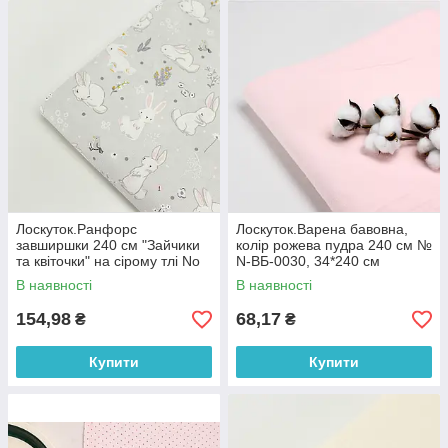
Лоскуток.Ранфорс
Лоскуток.Варена бавовна,
завширшки 240 см "Зайчики
колір рожева пудра 240 см №
та квіточки" на сірому тлі No
N-ВБ-0030, 34*240 см
3246, 86*240 см
В наявності
В наявності
154,98
68,17
₴
₴
Купити
Купити