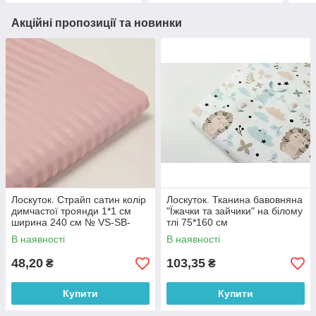
Акційні пропозиції та новинки
Лоскуток. Страйп сатин колір
Лоскуток. Тканина бавовняна
димчастої троянди 1*1 см
"Їжачки та зайчики" на білому
ширина 240 см № VS-SB-
тлі 75*160 см
2013, 44*110 см
В наявності
В наявності
48,20
103,35
₴
₴
Купити
Купити