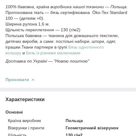
100% бавовна, країна виробника нашої тканини — Польща.
Пропонована ткать — бязь сертифікована Öko-Tex Standard
100 — (детеям +0).
Ширина рулона 1,6 м.
Щільність переплетення — 130 (г/м2)
Польська бавовна — тканина для домашнього текстилю,
дитячих виробів, а саме: постільні набори, штори, одяг,
іграшки.Ткани партнери в групі
Бязь однотонного
кольору
и
Бязь із різними малюнками
Доставка по Україні — "Новою поштою"
Приховати
Характеристики
Основні
Країна виробник
Польща
Візерунки і принти
Геометричний візерунок
Щільність
130 г/м2