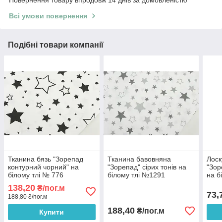
Всі умови повернення
Подібні товари компанії
Тканина бязь "Зорепад
Тканина бавовняна
Лоск
контурний чорний" на
"Зорепад" сірих тонів на
"Зор
білому тлі № 776
білому тлі №1291
на б
138,20
₴/пог.м
73,
188,80 ₴/пог.м
188,40
₴/пог.м
Купити