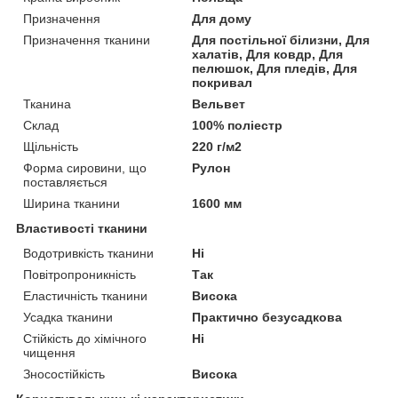
Призначення
Для дому
Призначення тканини
Для постільної білизни, Для
халатів, Для ковдр, Для
пелюшок, Для пледів, Для
покривал
Тканина
Вельвет
Склад
100% поліестр
Щільність
220 г/м2
Форма сировини, що
Рулон
поставляється
Ширина тканини
1600 мм
Властивості тканини
Водотривкість тканини
Ні
Повітропроникність
Так
Еластичність тканини
Висока
Усадка тканини
Практично безусадкова
Стійкість до хімічного
Ні
чищення
Зносостійкість
Висока