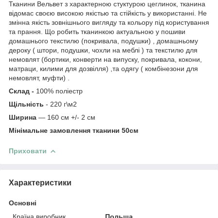
Тканини Вельвет з характерною стуктурою цеглинок, тканина
відомас своєю високою якістью та стійкість у використанні. Не
змінна якість зовнішнього вигляду та кольору під користування
та прання. Що робить тканинкою актуальною у пошиви
домашнього текстилю (покривала, подушки) , домашньому
дероку ( штори, подушки, чохли на меблі ) та текстилю для
немовлят (бортики, конверти на випуску, покривала, кокони,
матраци, килими для дозвілля) ,та одягу ( комбінезони для
немовлят, муфти) .
Склад -
100% поліестр
Щільність
- 220 г\м2
Ширина
— 160 см +/- 2 см
Мінімальне замовлення тканини 50см
Приховати
Характеристики
Основні
Країна виробник
Польща