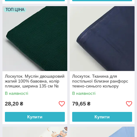
ТОП ЦІНА
Лоскуток. Муслін двошаровий
Лоскуток. Тканина для
жатий 100% бавовна, колір
постільної білизни ранфорс
пляшки, ширина 135 см №
темно-синього кольору
МЖ2-70,45*50 см
Туреччина 240 см No WH-
В наявності
В наявності
0074-83, 45*240 см
28,20
79,65
₴
₴
Купити
Купити