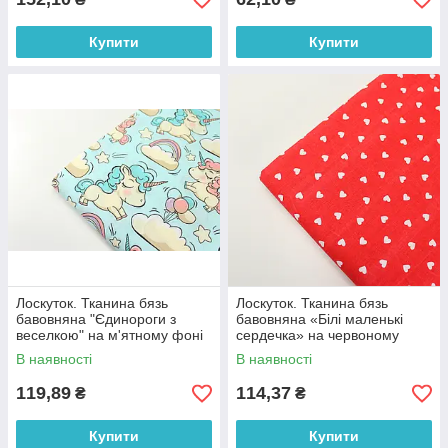
Купити
Купити
Лоскуток. Тканина бязь
Лоскуток. Тканина бязь
бавовняна "Єдинороги з
бавовняна «Білі маленькі
веселкою" на м'ятному фоні
сердечка» на червоному
№ 702, 87*160 см
фоні №989, 100% бавовна,
В наявності
В наявності
83*160 см
119,89
114,37
₴
₴
Купити
Купити