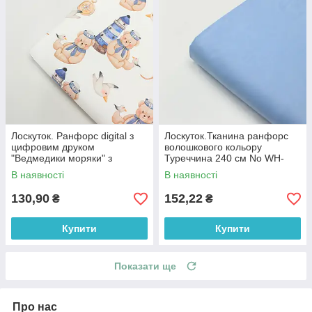
Лоскуток. Ранфорс digital з
Лоскуток.Тканина ранфорс
цифровим друком
волошкового кольору
"Ведмедики моряки" з
Туреччина 240 см No WH-
маяками та компасами на
0074-61, 61*240 см
В наявності
В наявності
білому № РЦ - 3250, 70*240
см
130,90
152,22
₴
₴
Купити
Купити
Показати ще
Про нас