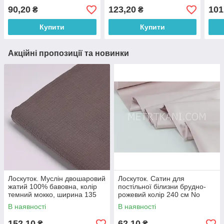
90,20
123,20
101
₴
₴
Купити
Купити
Акційні пропозиції та новинки
Лоскуток. Муслін двошаровий
Лоскуток. Сатин для
жатий 100% бавовна, колір
постільної білизни брудно-
темний мокко, ширина 135
рожевий колір 240 см No
см № МЖ2-40, 90*135 см
ПС-0019, 27*240 см
В наявності
В наявності
152,10
62,10
₴
₴