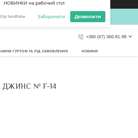
×
Кошик
Дозвольте сайту metrtkani.com
відправляти Вам сповіщення про
НОВИНКИ на рабочий стіл
Заборонити
Дозволити
d by SendPulse
+380 (67) 360-81-98
АНИНИ ГУРТОМ ТА ПІД ЗАМОВЛЕННЯ
НОВИНИ
 ДЖИНС № F-14