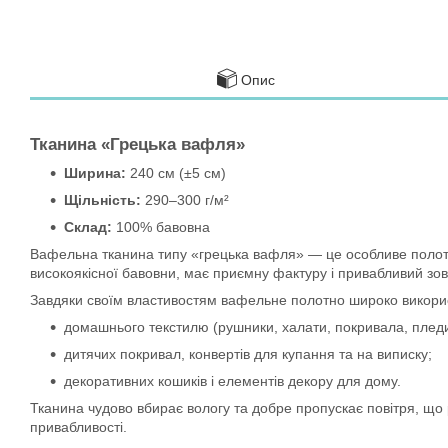
Опис
Тканина «Грецька вафля»
Ширина:
240 см (±5 см)
Щільність:
290–300 г/м²
Склад:
100% бавовна
Вафельна тканина типу «грецька вафля» — це особливе полотно
високоякісної бавовни, має приємну фактуру і привабливий зов
Завдяки своїм властивостям вафельне полотно широко викорис
домашнього текстилю (рушники, халати, покривала, пледи
дитячих покривал, конвертів для купання та на виписку;
декоративних кошиків і елементів декору для дому.
Тканина чудово вбирає вологу та добре пропускає повітря, що
привабливості.