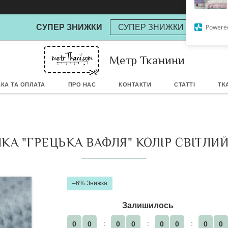
СУПЕР ЗНИЖКИ
СУПЕР ЗНИЖКИ
Метр Тканини
Powere
КА ТА ОПЛАТА
ПРО НАС
КОНТАКТИ
СТАТТІ
ТК
КА "ГРЕЦЬКА ВАФЛЯ" КОЛІР СВІТЛИЙ
–6%
Залишилось
0
0
0
0
0
0
0
0