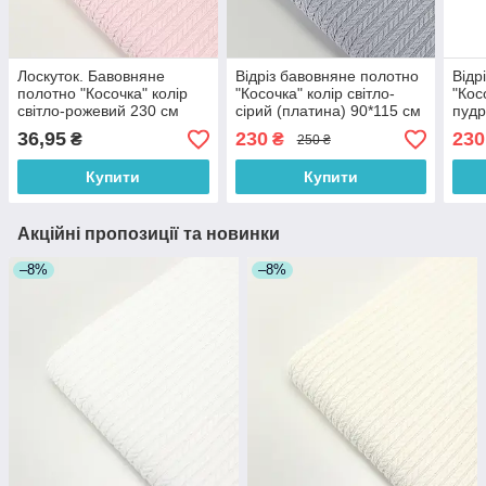
Лоскуток. Бавовняне
Відріз бавовняне полотно
Відр
полотно "Косочка" колір
"Косочка" колір світло-
"Кос
світло-рожевий 230 см
сірий (платина) 90*115 см
пудр
ширина No QRG-09,
36,95
230
230
₴
₴
250 ₴
18*122 см
Купити
Купити
Акційні пропозиції та новинки
–8%
–8%