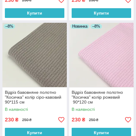
230
230
₴
₴
250 ₴
250 ₴
Купити
Купити
–8%
Новинка
–8%
Відріз бавовняне полотно
Відріз бавовняне полотно
"Косичка" колір сіро-кавовий
"Косичка" колір рожевий
90*115 см
90*120 см
В наявності
В наявності
230
230
₴
₴
250 ₴
250 ₴
Купити
Купити