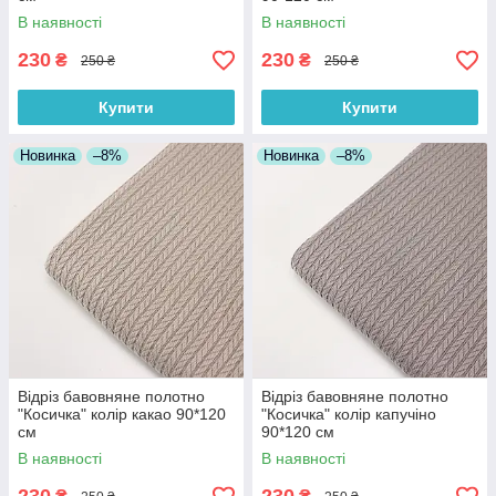
В наявності
В наявності
230
230
₴
₴
250 ₴
250 ₴
Купити
Купити
Новинка
–8%
Новинка
–8%
Відріз бавовняне полотно
Відріз бавовняне полотно
"Косичка" колір какао 90*120
"Косичка" колір капучіно
см
90*120 см
В наявності
В наявності