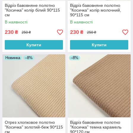
Відріз бавовняне полотно
Відріз бавовняне полотно
"Косичка" колір білий 90*115
"Косичка" колір молочний,
см
90*115 см
В наявності
В наявності
230
230
₴
₴
250 ₴
250 ₴
Купити
Купити
Новинка
–8%
–8%
Отрез хлопковое полотно
Відріз бавовняне полотно
"Косичка" золотий-беж 90*115
"Косичка" темна карамель
см
90*120 см