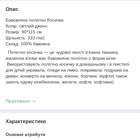
Опис
Бавовняне полотно Косичка
Колір: світлий джинс
Розмір: 90*115 см
Щільність: 310 г/м2
Склад: 100% бавовна
Полотно косичка — це чудової якості в'язана тканина,
малюнок в'язки має бавовняне полотно у формі кіски.
Використовують полотно косичку в домашньому і в текстилі
для дітей укривала, пледи на ліжко, покривала, подушки на
диван, конверти на виписку, кокони, бортики, муфти) також
шиють одежу комбінезони, жилети, кофти, кофтами).
Приховати
Характеристики
Основні атрибути