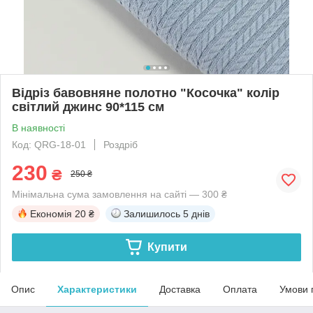
Відріз бавовняне полотно "Косочка" колір
світлий джинс 90*115 см
В наявності
Код: QRG-18-01
Роздріб
230
₴
250 ₴
Мінімальна сума замовлення на сайті — 300 ₴
Економія
20 ₴
Залишилось
5 днів
Купити
Опис
Характеристики
Доставка
Оплата
Умови 