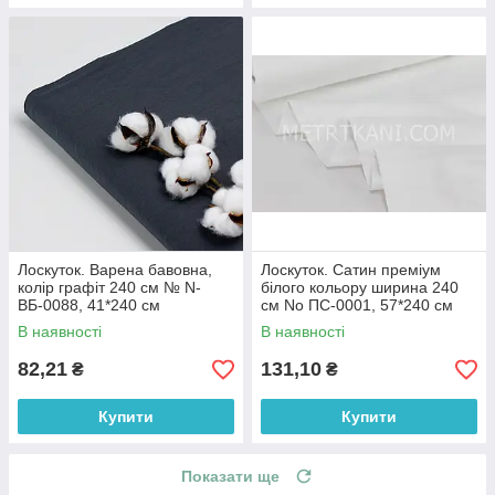
Лоскуток. Варена бавовна,
Лоскуток. Сатин преміум
колір графіт 240 см № N-
білого кольору ширина 240
ВБ-0088, 41*240 см
см No ПС-0001, 57*240 см
В наявності
В наявності
82,21
131,10
₴
₴
Купити
Купити
Показати ще