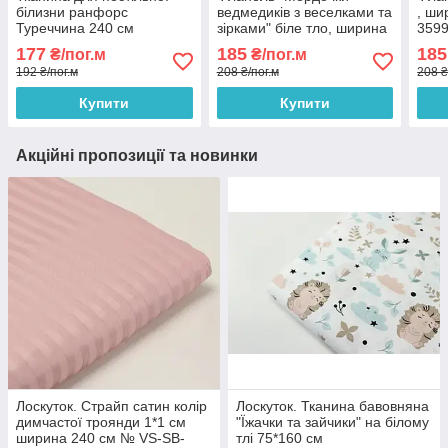
білизни ранфорс
ведмедиків з веселками та
, ши
Туреччина 240 см
зірками" біле тло, ширина
359
м'ятного кольору No WH-
240 см № Ф-3560
177
185
185
₴/пог.м
₴/пог.м
65
192 ₴/пог.м
208 ₴/пог.м
208 ₴
Купити
Купити
Акційні пропозиції та новинки
Лоскуток. Страйп сатин колір
Лоскуток. Тканина бавовняна
димчастої троянди 1*1 см
"Їжачки та зайчики" на білому
ширина 240 см № VS-SB-
тлі 75*160 см