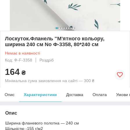
Лоскуток.Фланель "М'ятного кольору,
ширина 240 см No Ф-3358, 80*240 см
Немає в наявності
Код: Ф-F-3358
Роздріб
164
₴
Мінімальна сума замовлення на сайті — 300 ₴
Опис
Характеристики
Доставка
Оплата
Умови 
Опис
Ширина фланевого полотна — 240 см
Щільністю -155 г/м2