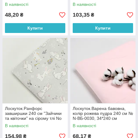
2013, 44*110 см
В наявності
В наявності
48,20
103,35
₴
₴
Купити
Купити
Лоскуток.Ранфорс
Лоскуток.Варена бавовна,
завширшки 240 см "Зайчики
колір рожева пудра 240 см №
та квіточки" на сірому тлі No
N-ВБ-0030, 34*240 см
3246, 86*240 см
В наявності
В наявності
154,98
68,17
₴
₴