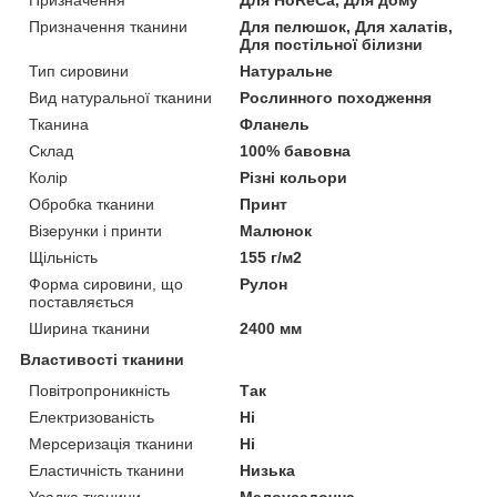
Призначення тканини
Для пелюшок, Для халатів,
Для постільної білизни
Тип сировини
Натуральне
Вид натуральної тканини
Рослинного походження
Тканина
Фланель
Склад
100% бавовна
Колір
Різні кольори
Обробка тканини
Принт
Візерунки і принти
Малюнок
Щільність
155 г/м2
Форма сировини, що
Рулон
поставляється
Ширина тканини
2400 мм
Властивості тканини
Повітропроникність
Так
Електризованість
Ні
Мерсеризація тканини
Ні
Еластичність тканини
Низька
Усадка тканини
Малоусадочна