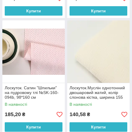
Купити
Купити
Лоскуток. Сатин "Шпильки"
Лоскуток.Муслін однотонний
на пудровому тлі №SK-160-
двошаровий жатий, колір
094b, 98*160 см
слонова кістка, ширина 155
см No МЖ-3-90, 71*155 см
В наявності
В наявності
185,20
140,58
₴
₴
Купити
Купити