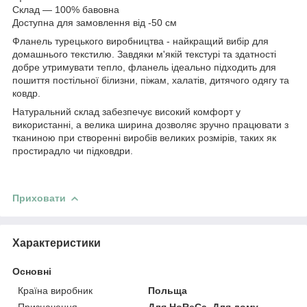
Склад — 100% бавовна
Доступна для замовлення від -50 см
Фланель турецького виробництва - найкращий вибір для
домашнього текстилю. Завдяки м'якій текстурі та здатності
добре утримувати тепло, фланель ідеально підходить для
пошиття постільної білизни, піжам, халатів, дитячого одягу та
ковдр.
Натуральний склад забезпечує високий комфорт у
використанні, а велика ширина дозволяє зручно працювати з
тканиною при створенні виробів великих розмірів, таких як
простирадло чи підковдри.
Приховати
Характеристики
Основні
Країна виробник
Польща
Призначення
Для HoReCa, Для дому