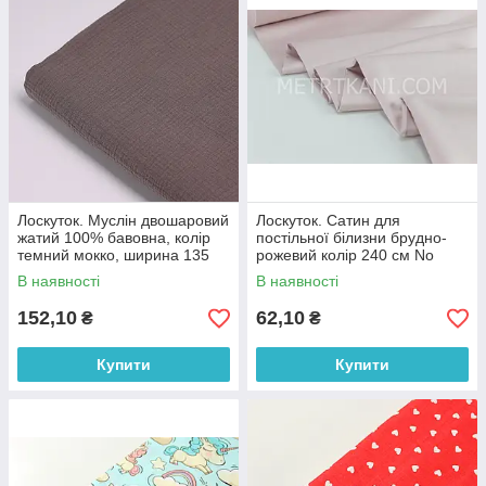
Лоскуток. Муслін двошаровий
Лоскуток. Сатин для
жатий 100% бавовна, колір
постільної білизни брудно-
темний мокко, ширина 135
рожевий колір 240 см No
см № МЖ2-40, 90*135 см
ПС-0019, 27*240 см
В наявності
В наявності
152,10
62,10
₴
₴
Купити
Купити