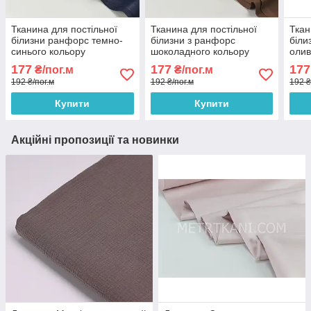
Тканина для постільної
Тканина для постільної
Ткан
білизни ранфорс темно-
білизни з ранфорс
біли
синього кольору
шоколадного кольору
олив
Туреччина 240 см No WH-
Туреччина 240 см № WH-
Туре
177
177
177
₴/пог.м
₴/пог.м
0074-83
0074-82
0074
192 ₴/пог.м
192 ₴/пог.м
192 ₴
Купити
Купити
Акційні пропозиції та новинки