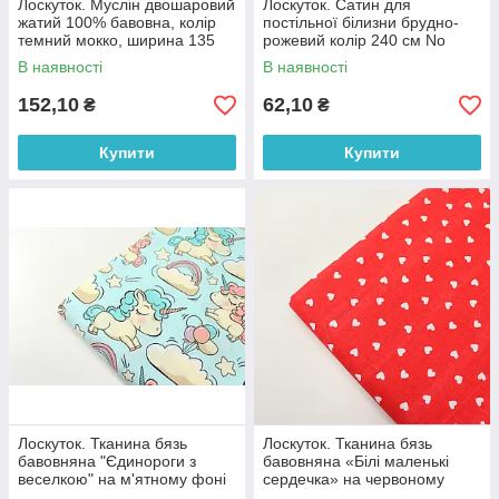
Лоскуток. Муслін двошаровий
Лоскуток. Сатин для
жатий 100% бавовна, колір
постільної білизни брудно-
темний мокко, ширина 135
рожевий колір 240 см No
см № МЖ2-40, 90*135 см
ПС-0019, 27*240 см
В наявності
В наявності
152,10
62,10
₴
₴
Купити
Купити
Лоскуток. Тканина бязь
Лоскуток. Тканина бязь
бавовняна "Єдинороги з
бавовняна «Білі маленькі
веселкою" на м'ятному фоні
сердечка» на червоному
№ 702, 87*160 см
фоні №989, 100% бавовна,