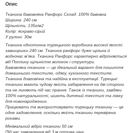
Опис
Тканина бавовняна Ранфорс Склад: 100% бавовна
Ширина: 240 см.
Щільність: 135г/м2
Колір: яскраво-сірий
У рулоні: 30м
Тканина однотонна турецького виробника високої якості
завширшки 240 см. Тканина ранфорс дуже щільна й
водночас м'яка. Тканина Ранфорс характерно відрізняється
від Поплину щільністю волокон і структури.
Бавовняна тканина — це ідеальний варіант для пошиття
домашнього текстилю, одягу, кухонного текстилю.
Тканина довговічна та надійна в експлуатації. Турецькі
тканини мають чудову якість забарвлення на дві сторони
та не линяють під час прання. Також із тканини, завдяки
100% натуральності, шиють дитячий текстилі та ліжку
для новонароджених.
Працювати та використовувати турецьку тканину — це
одне задоволення, оскільки якість тканини перевірена
роками.
Мінімальний відріз тканини 50 см
Під час замовлення від 3 м оптова ціна.