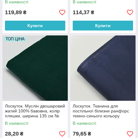
В наявності
В наявності
83*160 см
119,89
114,37
₴
₴
Купити
Купити
ТОП ЦІНА
Лоскуток. Муслін двошаровий
Лоскуток. Тканина для
жатий 100% бавовна, колір
постільної білизни ранфорс
пляшки, ширина 135 см №
темно-синього кольору
МЖ2-70,45*50 см
Туреччина 240 см No WH-
В наявності
В наявності
0074-83, 45*240 см
28,20
79,65
₴
₴