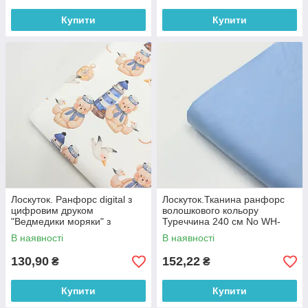
Купити
Купити
Лоскуток. Ранфорс digital з
Лоскуток.Тканина ранфорс
цифровим друком
волошкового кольору
"Ведмедики моряки" з
Туреччина 240 см No WH-
маяками та компасами на
0074-61, 61*240 см
В наявності
В наявності
білому № РЦ - 3250, 70*240
см
130,90
152,22
₴
₴
Купити
Купити