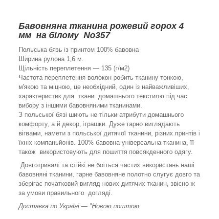
Бавовняна тканина рожевий горох 4
мм на білому No357
Польська бязь із принтом 100% бавовна
Ширина рулона 1,6 м.
Щільність переплетення — 135 (г/м2)
Частота переплетення волокон робить тканину тонкою,
м'якою та міцною, це необхідний, один із найважливіших,
характеристик для ткани домашнього текстилю під час
вибору з іншими бавовняними тканинами.
З польської бязі шиють не тільки атрибути домашнього
комфорту, а й декор, іграшки. Дуже гарно виглядають
вігвами, намети з польської дитячої тканини, різних принтів і
їхніх компаньйонів. 100% бавовна універсальна тканина, її
також використовують для пошиття повсякденного одягу.
Довготривалі та стійкі не боїться частих використань наші
бавовняні тканини, гарне бавовняне полотно слугує довго та
зберігає початковий вигляд нових дитячих тканин, звісно ж
за умови правильного догляді.
Доставка по Україні — "Новою поштою