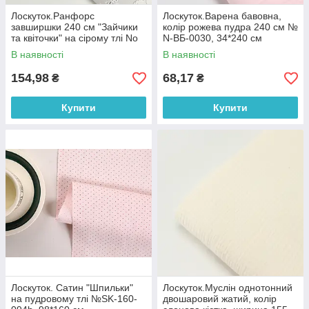
Лоскуток.Ранфорс
Лоскуток.Варена бавовна,
завширшки 240 см "Зайчики
колір рожева пудра 240 см №
та квіточки" на сірому тлі No
N-ВБ-0030, 34*240 см
3246, 86*240 см
В наявності
В наявності
154,98
68,17
₴
₴
Купити
Купити
Лоскуток. Сатин "Шпильки"
Лоскуток.Муслін однотонний
на пудровому тлі №SK-160-
двошаровий жатий, колір