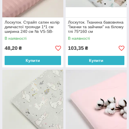
Лоскуток. Страйп сатин колір
Лоскуток. Тканина бавовняна
димчастої троянди 1*1 см
"Їжачки та зайчики" на білому
ширина 240 см № VS-SB-
тлі 75*160 см
2013, 44*110 см
В наявності
В наявності
48,20
103,35
₴
₴
Купити
Купити