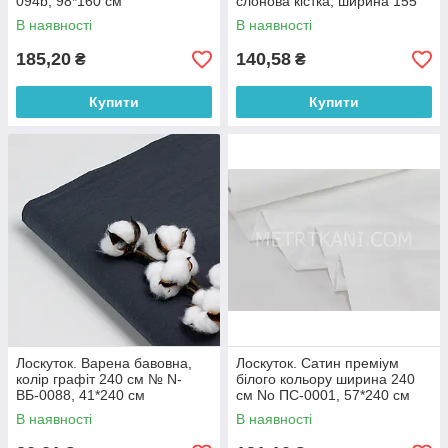
094b, 98*160 см
слонова кістка, ширина 155
см No МЖ-3-90, 71*155 см
В наявності
В наявності
185,20
140,58
₴
₴
Купити
Купити
Лоскуток. Варена бавовна,
Лоскуток. Сатин преміум
колір графіт 240 см № N-
білого кольору ширина 240
ВБ-0088, 41*240 см
см No ПС-0001, 57*240 см
В наявності
В наявності