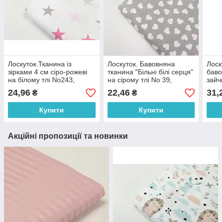
Лоскуток.Тканина із
Лоскуток. Бавовняна
Лоск
зірками 4 см сіро-рожеві
тканина "Більні білі серця"
баво
на білому тлі No243,
на сірому тлі No 39,
зайч
20*160 см
18*160 см
біло
24,96
22,46
31,
₴
₴
Купити
Купити
Акційні пропозиції та новинки