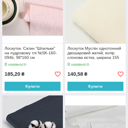
Лоскуток. Сатин "Шпильки"
Лоскуток.Муслін однотонний
на пудровому тлі №SK-160-
двошаровий жатий, колір
094b, 98*160 см
слонова кістка, ширина 155
см No МЖ-3-90, 71*155 см
В наявності
В наявності
185,20
140,58
₴
₴
Купити
Купити