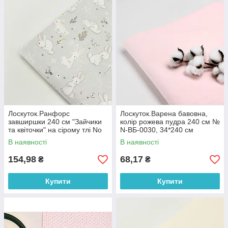
Лоскуток.Ранфорс
Лоскуток.Варена бавовна,
завширшки 240 см "Зайчики
колір рожева пудра 240 см №
та квіточки" на сірому тлі No
N-ВБ-0030, 34*240 см
3246, 86*240 см
В наявності
В наявності
154,98
68,17
₴
₴
Купити
Купити