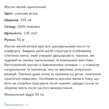
Муслін жатий однотонний
Цвет:
слонова кістка
Ширина:
155 см
Склад:
100% бавовна
Щільність
: 135 г/м2
Рулон:
50 м
Муслін жатий втілює мрії всіх шанувальників якості та
комфорту. Завдяки своїй жатій структурі й особливому
плетінню ниток, який утворює двошаровість тканини, він
чудовий за своїми тактильними та зовнішніми якостями.
Виготовлений муслін із бавовняними нитками — є повністю
натуральною та тканиною, яка не викликає алергічних
реакцій. Тканина дуже легка та приємна на дотик, повітряна
практично невагома. Особливість мусліна жатки в тому, що
його не потрібно прасувати після прання, швидко сохне та
зберігає якість після частого використання.
Мінімальний відріз 50 см.
Приховати