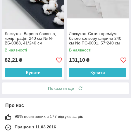
Лоскуток. Варена бавовна,
Лоскуток. Сатин преміум
колір графіт 240 см № N-
білого кольору ширина 240
ВБ-0088, 41*240 см
см No ПС-0001, 57*240 см
В наявності
В наявності
82,21
131,10
₴
₴
Купити
Купити
Показати ще
Про нас
99% позитивних з 177 відгуків за рік
Працює з 11.03.2016