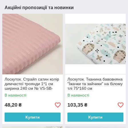
Акційні пропозиції та новинки
Лоскуток. Страйп сатин колір
Лоскуток. Тканина бавовняна
димчастої троянди 1*1 см
"Їжачки та зайчики" на білому
ширина 240 см № VS-SB-
тлі 75*160 см
2013, 44*110 см
В наявності
В наявності
48,20
103,35
₴
₴
Купити
Купити