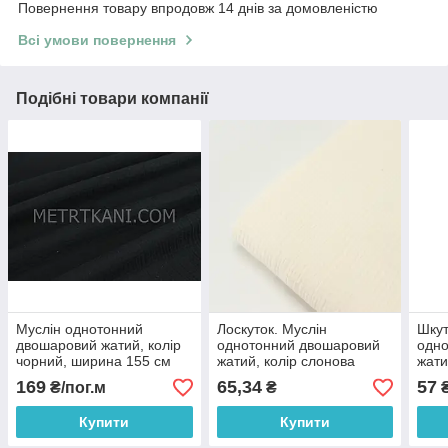
Повернення товару впродовж 14 днів за домовленістю
Всі умови повернення
Подібні товари компанії
Муслін однотонний
Лоскуток. Муслін
Шкут
двошаровий жатий, колір
однотонний двошаровий
одн
чорний, ширина 155 см
жатий, колір слонова
жати
No МЖ-3-26
кістка 33*155 см
кіст
169
65,34
57
₴/пог.м
₴
Купити
Купити