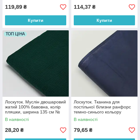
119,89
114,37
₴
₴
Купити
Купити
ТОП ЦІНА
Лоскуток. Муслін двошаровий
Лоскуток. Тканина для
жатий 100% бавовна, колір
постільної білизни ранфорс
пляшки, ширина 135 см №
темно-синього кольору
МЖ2-70,45*50 см
Туреччина 240 см No WH-
В наявності
В наявності
0074-83, 45*240 см
28,20
79,65
₴
₴