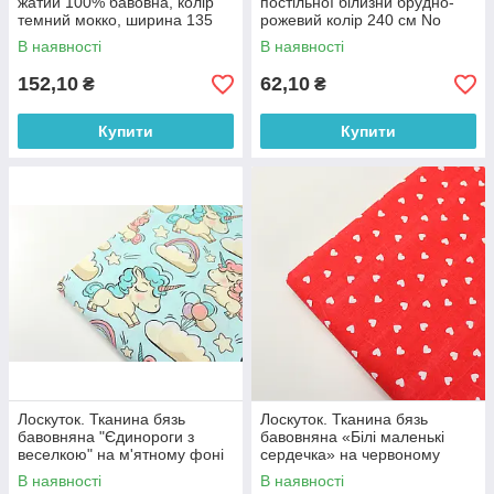
жатий 100% бавовна, колір
постільної білизни брудно-
темний мокко, ширина 135
рожевий колір 240 см No
см № МЖ2-40, 90*135 см
ПС-0019, 27*240 см
В наявності
В наявності
152,10
62,10
₴
₴
Купити
Купити
Лоскуток. Тканина бязь
Лоскуток. Тканина бязь
бавовняна "Єдинороги з
бавовняна «Білі маленькі
веселкою" на м'ятному фоні
сердечка» на червоному
№ 702, 87*160 см
фоні №989, 100% бавовна,
В наявності
В наявності
83*160 см