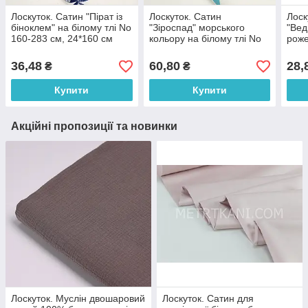
Лоскуток. Сатин "Пірат із
Лоскуток. Сатин
Лоск
біноклем" на білому тлі No
"Зіроспад" морського
"Вед
160-283 см, 24*160 см
кольору на білому тлі No
роже
160-94 см, 40*160 см
см, 
36,48
60,80
28,
₴
₴
Купити
Купити
Акційні пропозиції та новинки
Лоскуток. Муслін двошаровий
Лоскуток. Сатин для