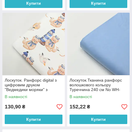
Купити
Купити
Лоскуток. Ранфорс digital з
Лоскуток.Тканина ранфорс
цифровим друком
волошкового кольору
"Ведмедики моряки" з
Туреччина 240 см No WH-
маяками та компасами на
0074-61, 61*240 см
В наявності
В наявності
білому № РЦ - 3250, 70*240
см
130,90
152,22
₴
₴
Купити
Купити