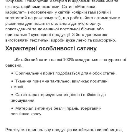
Яскравий і самобутній матеріал із чудовими технічними та
експлуатаційними якостями. Сатин «Машинки
кабріолет» виготовлений у світлій колірній гамі (білий і
золотистий на рожевому тлі), що робить його оптимальним
рішенням для пошиття стильного дитячого одягу,
повсякденної та домашньої постільної білизни або
оригінальної сувенірної продукції. З його допомогою
виготовляти текстильні вироби дуже легко та комфортно.
Характерні особливості сатину
.
Китайський сатин на всі 100% складається з натуральної
бавовни.
Оригінальний принт подобається дітям обох статей.
Тканина приємна тактильно, викликає позитивні
емоції.
Сатин характеризується міцністю і стійкістю до
зношування.
Матеріал витримує безліч прань, зберігаючи
зовнішню красу.
Реалізуємо оригінальну продукцію китайського виробництва,