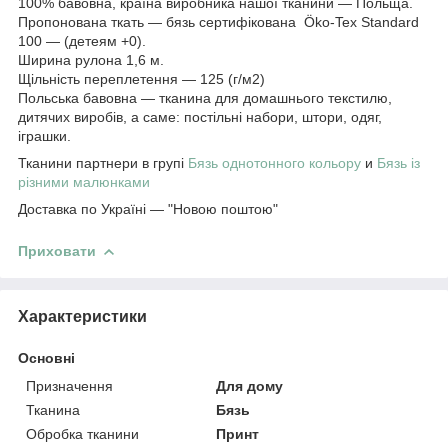
100% бавовна, країна виробника нашої тканини — Польща.
Пропонована ткать — бязь сертифікована Öko-Tex Standard
100 — (детеям +0).
Ширина рулона 1,6 м.
Щільність переплетення — 125 (г/м2)
Польська бавовна — тканина для домашнього текстилю,
дитячих виробів, а саме: постільні набори, штори, одяг,
іграшки.
Тканини партнери в групі
Бязь однотонного кольору
и
Бязь із
різними малюнками
Доставка по Україні — "Новою поштою"
Приховати
Характеристики
Основні
Призначення
Для дому
Тканина
Бязь
Обробка тканини
Принт