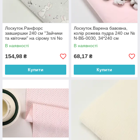
Лоскуток.Ранфорс
Лоскуток.Варена бавовна,
завширшки 240 см "Зайчики
колір рожева пудра 240 см №
та квіточки" на сірому тлі No
N-ВБ-0030, 34*240 см
3246, 86*240 см
В наявності
В наявності
154,98
68,17
₴
₴
Купити
Купити