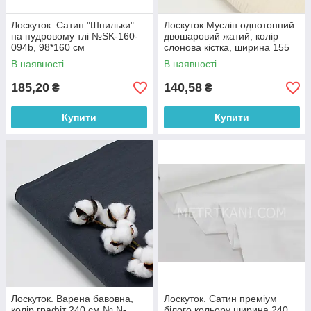
Лоскуток. Сатин "Шпильки"
Лоскуток.Муслін однотонний
на пудровому тлі №SK-160-
двошаровий жатий, колір
094b, 98*160 см
слонова кістка, ширина 155
см No МЖ-3-90, 71*155 см
В наявності
В наявності
185,20
140,58
₴
₴
Купити
Купити
Лоскуток. Варена бавовна,
Лоскуток. Сатин преміум
колір графіт 240 см № N-
білого кольору ширина 240