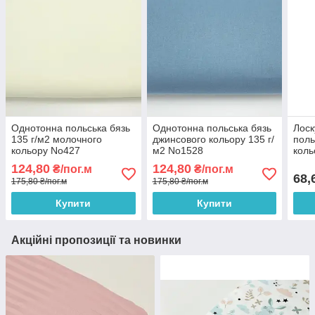
Однотонна польська бязь
Однотонна польська бязь
Лоск
135 г/м2 молочного
джинсового кольору 135 г/
поль
кольору No427
м2 No1528
коль
55*1
124,80
124,80
₴/пог.м
₴/пог.м
68,
175,80 ₴/пог.м
175,80 ₴/пог.м
Купити
Купити
Акційні пропозиції та новинки