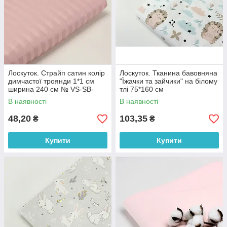
Лоскуток. Страйп сатин колір
Лоскуток. Тканина бавовняна
димчастої троянди 1*1 см
"Їжачки та зайчики" на білому
ширина 240 см № VS-SB-
тлі 75*160 см
2013, 44*110 см
В наявності
В наявності
48,20
103,35
₴
₴
Купити
Купити