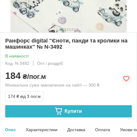
Ранфорс digital "Єноти, панди та кролики на
машинках" № N-3492
В наявності
Код: N-3492
Опт і роздріб
184
₴/пог.м
Мінімальна сума замовлення на сайті — 300 ₴
174 ₴
від 3 пог.м
Купити
Опис
Характеристики
Доставка
Оплата
Умови п