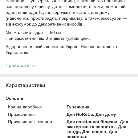
Ранфорс — універсальна тканина, з якої шиють практично
все: постільну білизну, дитячі комплекти, піжами, домашній
одяг, літній одяг (сукні, сорочки), текстиль для дому
(наволочки, простирадла, покривала), а також аксесуари —
від екосумок до декоративних виробів.
Мінімальний відріз — 50 см.
При замовленні від 3 м діють гуртові ціни.
Відправлення здійснюємо по Україні Новою поштою та
Укрпоштою.
Приховати
Характеристики
Основні
Країна виробник
Туреччина
Призначення
Для HoReCa, Для дому
Призначення тканини
Для постільної білизни, Для
скатертин та серветок, Для
ковдр, Для пледів, Для
покривал