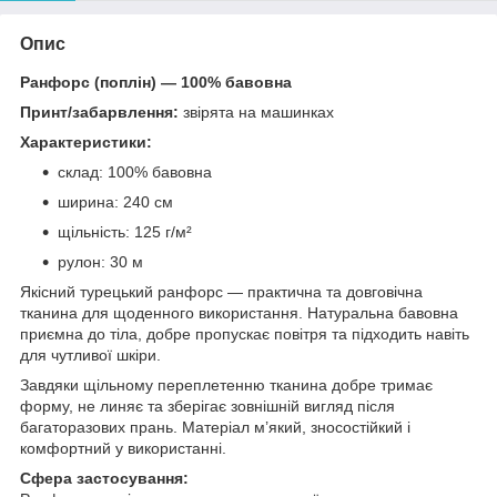
Опис
Ранфорс (поплін) — 100% бавовна
Принт/забарвлення:
звірята на машинках
Характеристики:
склад: 100% бавовна
ширина: 240 см
щільність: 125 г/м²
рулон: 30 м
Якісний турецький ранфорс — практична та довговічна
тканина для щоденного використання. Натуральна бавовна
приємна до тіла, добре пропускає повітря та підходить навіть
для чутливої шкіри.
Завдяки щільному переплетенню тканина добре тримає
форму, не линяє та зберігає зовнішній вигляд після
багаторазових прань. Матеріал м’який, зносостійкий і
комфортний у використанні.
Сфера застосування: