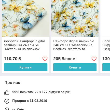
Лоскуток. Ранфорс digital
Ранфорс digital шириною
Лоск
завширшки 240 см 5D
240 см 5D "Метелики на
циф
"Метелики на гілочках"
гілочках" жовтого та
"Вед
жовтого та блакитного
блакитного кольору № SB-
маяк
кольору No SB-3475,
3475
біло
110,70
205
130
₴
₴/пог.м
54*240
70*2
Купити
Купити
Про нас
99% позитивних з 177 відгуків за рік
Працює з 11.03.2016
м. Київ