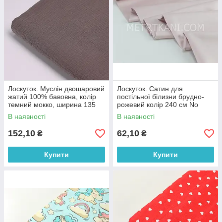
Лоскуток. Муслін двошаровий
Лоскуток. Сатин для
жатий 100% бавовна, колір
постільної білизни брудно-
темний мокко, ширина 135
рожевий колір 240 см No
см № МЖ2-40, 90*135 см
ПС-0019, 27*240 см
В наявності
В наявності
152,10
62,10
₴
₴
Купити
Купити