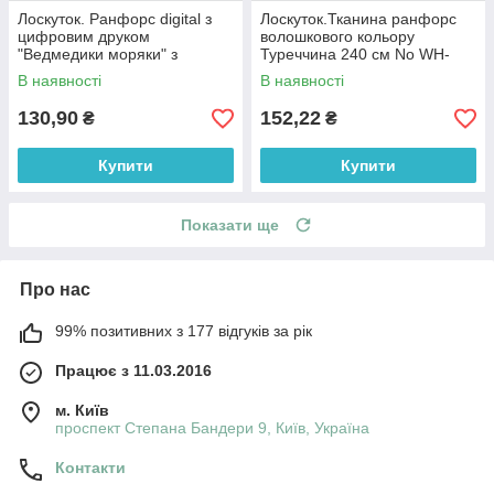
Лоскуток. Ранфорс digital з
Лоскуток.Тканина ранфорс
цифровим друком
волошкового кольору
"Ведмедики моряки" з
Туреччина 240 см No WH-
маяками та компасами на
0074-61, 61*240 см
В наявності
В наявності
білому № РЦ - 3250, 70*240
см
130,90
152,22
₴
₴
Купити
Купити
Показати ще
Про нас
99% позитивних з 177 відгуків за рік
Працює з 11.03.2016
м. Київ
проспект Степана Бандери 9, Київ, Україна
Контакти