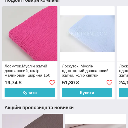
Подібні товари компанії
Лоскуток.Муслін жатий
Лоскуток. Муслін
Лоск
двошаровий, колір
однотонний двошаровий
одн
малиновий, ширина 150
жатий, колір світло-
жати
см No МЖ-4-13, 25*70 см
блакитний, ширина 160 см
шири
19,74
51,30
24,
₴
₴
No МЖ-3-65, 27*140 см
1, 2
Купити
Купити
Акційні пропозиції та новинки