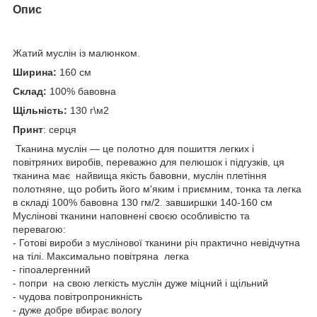
Опис
Жатий муслін із малюнком.
Ширина:
160 см
Склад:
100% бавовна
Щільність:
130 г\м2
Принт
: серця
Тканина муслін — це полотно для пошиття легких і
повітряних виробів, переважно для пелюшок і підгузків, ця
тканина має найвища якість бавовни, муслін плетіння
полотняне, що робить його м'яким і приємним, тонка та легка
в складі 100% бавовна 130 гм/2. завширшки 140-160 см
Муслінові тканини наповнені своєю особливістю та
перевагою:
- Готові вироби з муслінової тканини річ практично невідчутна
на тілі. Максимально повітряна легка
- гіпоалергенний
- попри на свою легкість муслін дуже міцний і щільний
- чудова повітропроникність
- дуже добре вбирає вологу