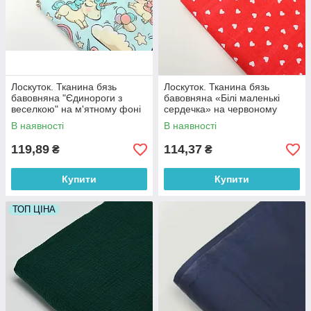
Лоскуток. Тканина бязь
Лоскуток. Тканина бязь
бавовняна "Єдинороги з
бавовняна «Білі маленькі
веселкою" на м'ятному фоні
сердечка» на червоному
№ 702, 87*160 см
фоні №989, 100% бавовна,
В наявності
В наявності
83*160 см
119,89
114,37
₴
₴
Купити
Купити
ТОП ЦІНА