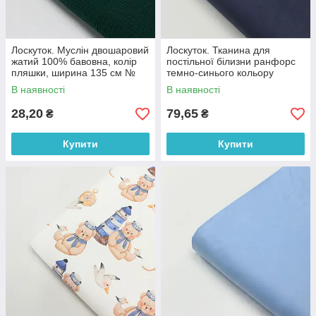
Лоскуток. Муслін двошаровий
Лоскуток. Тканина для
жатий 100% бавовна, колір
постільної білизни ранфорс
пляшки, ширина 135 см №
темно-синього кольору
МЖ2-70,45*50 см
Туреччина 240 см No WH-
В наявності
В наявності
0074-83, 45*240 см
28,20
79,65
₴
₴
Купити
Купити