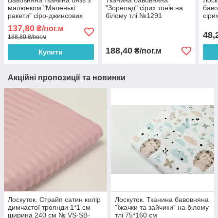
Бавовняна тканина бязь з
Тканина бавовняна
Лоск
малюнком "Маленькі
"Зорепад" сірих тонів на
баво
ракети" сіро-джинсових
білому тлі №1291
сіри
тонів на білому тлі
35*1
137,80
₴/пог.м
48,
188,80 ₴/пог.м
188,40
₴/пог.м
Купити
Акційні пропозиції та новинки
Лоскуток. Страйп сатин колір
Лоскуток. Тканина бавовняна
димчастої троянди 1*1 см
"Їжачки та зайчики" на білому
ширина 240 см № VS-SB-
тлі 75*160 см