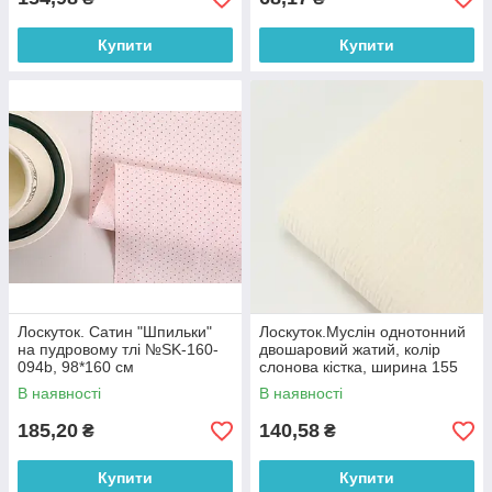
Купити
Купити
Лоскуток. Сатин "Шпильки"
Лоскуток.Муслін однотонний
на пудровому тлі №SK-160-
двошаровий жатий, колір
094b, 98*160 см
слонова кістка, ширина 155
см No МЖ-3-90, 71*155 см
В наявності
В наявності
185,20
140,58
₴
₴
Купити
Купити