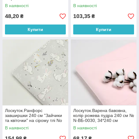
2013, 44*110 см
В наявності
В наявності
48,20
103,35
₴
₴
Купити
Купити
Лоскуток.Ранфорс
Лоскуток.Варена бавовна,
завширшки 240 см "Зайчики
колір рожева пудра 240 см №
та квіточки" на сірому тлі No
N-ВБ-0030, 34*240 см
3246, 86*240 см
В наявності
В наявності
154,98
68,17
₴
₴