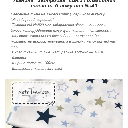
Тканина "Звітродаг" синіх і блакитних
тонів на білому тлі No49
Бавовняна тканина з нової колекції серійного випуску
"Різнобарвний зореспад"
Тканина під No820 має забарвлення зірок — синього й
білого кольору.Фоновий колір цієї тканини — блакитний .
Малюнок хаотичного розкладання на тканині дає
можливість використовувати її в різному напрямку під час
крою.
Склад тканини тільки натуральне волокно — 100%
бавовна.
Ширина полотна -160см
Щільність тканини 125 г/м2