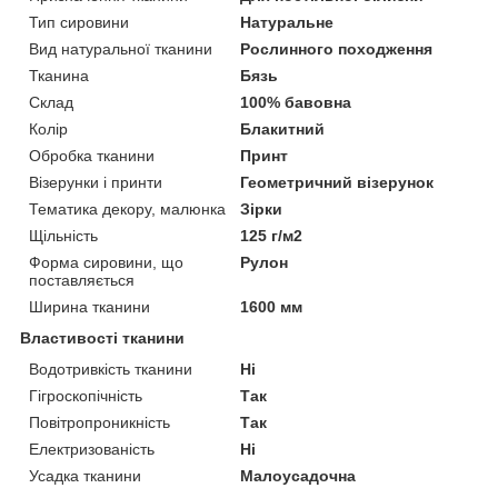
Тип сировини
Натуральне
Вид натуральної тканини
Рослинного походження
Тканина
Бязь
Склад
100% бавовна
Колір
Блакитний
Обробка тканини
Принт
Візерунки і принти
Геометричний візерунок
Тематика декору, малюнка
Зірки
Щільність
125 г/м2
Форма сировини, що
Рулон
поставляється
Ширина тканини
1600 мм
Властивості тканини
Водотривкість тканини
Ні
Гігроскопічність
Так
Повітропроникність
Так
Електризованість
Ні
Усадка тканини
Малоусадочна