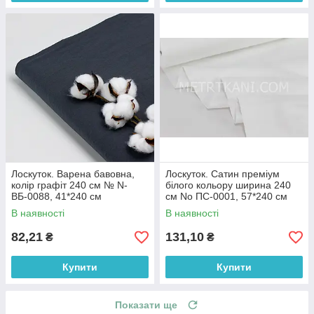
Лоскуток. Варена бавовна,
Лоскуток. Сатин преміум
колір графіт 240 см № N-
білого кольору ширина 240
ВБ-0088, 41*240 см
см No ПС-0001, 57*240 см
В наявності
В наявності
82,21
131,10
₴
₴
Купити
Купити
Показати ще