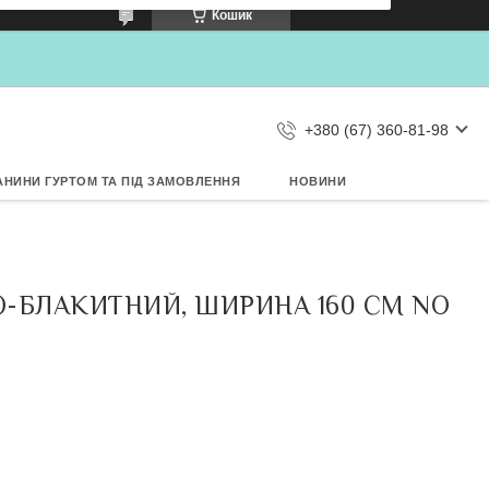
×
Кошик
Дозвольте сайту metrtkani.com
відправляти Вам сповіщення про
НОВИНКИ на рабочий стіл
Заборонити
Дозволити
d by SendPulse
+380 (67) 360-81-98
АНИНИ ГУРТОМ ТА ПІД ЗАМОВЛЕННЯ
НОВИНИ
-БЛАКИТНИЙ, ШИРИНА 160 СМ NO