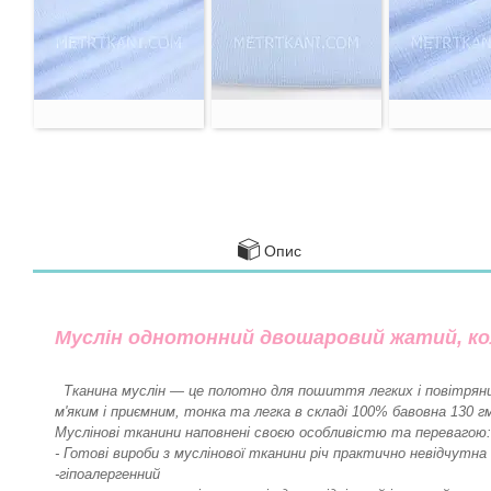
Опис
Муслін однотонний двошаровий жатий, ко
Тканина муслін — це полотно для пошиття легких і повітряних
м'яким і приємним, тонка та легка в складі 100% бавовна 130 
Муслінові тканини наповнені своєю особливістю та перевагою:
- Готові вироби з муслінової тканини річ практично невідчутна
-гіпоалергенний