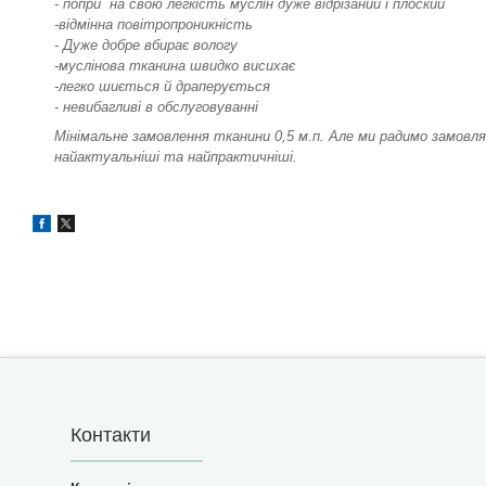
- попри на свою легкість муслін дуже відрізаний і плоский
-відмінна повітропроникність
- Дуже добре вбирає вологу
-муслінова тканина швидко висихає
-легко шиється й драперується
- невибагливі в обслуговуванні
Мінімальне замовлення тканини 0,5 м.п. Але ми радимо замовля
найактуальніші та найпрактичніші.
Контакти