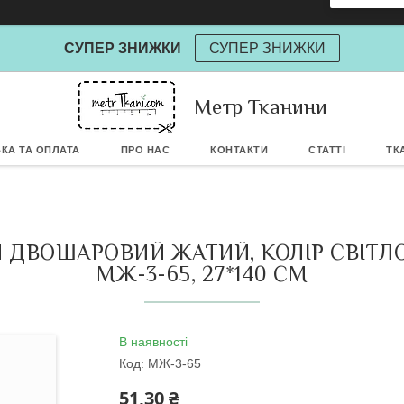
СУПЕР ЗНИЖКИ
СУПЕР ЗНИЖКИ
Метр Тканини
Powere
КА ТА ОПЛАТА
ПРО НАС
КОНТАКТИ
СТАТТІ
ТК
 ДВОШАРОВИЙ ЖАТИЙ, КОЛІР СВІТЛО
МЖ-3-65, 27*140 СМ
В наявності
Код:
МЖ-3-65
51,30 ₴