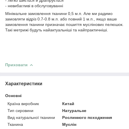
- легко шиється й драпірується
- невибагливі в обслуговуванні
Мінімальне замовлення тканини 0,5 м.п. Але ми радимо
замовляти відріз 0.7-0.8 м.п. або повний 1 м.п., якщо ваше
замовлення тканини призначає пошиття муслінових пелюшок.
Такі метрижі будуть найактуальніші та найпрактичніші.
Приховати
Характеристики
Основні
Країна виробник
Китай
Тип сировини
Натуральне
Вид натуральної тканини
Рослинного походження
Тканина
Муслін