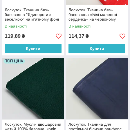
Лоскуток. Тканина бязь
Лоскуток. Тканина бязь
бавовняна "Єдинороги з
бавовняна «Білі маленькі
веселкою" на м'ятному фоні
сердечка» на червоному
№ 702, 87*160 см
фоні №989, 100% бавовна,
В наявності
В наявності
83*160 см
119,89
114,37
₴
₴
Купити
Купити
ТОП ЦІНА
Лоскуток. Муслін двошаровий
Лоскуток. Тканина для
жатий 100% бавовна, колір
постільної білизни ранфорс