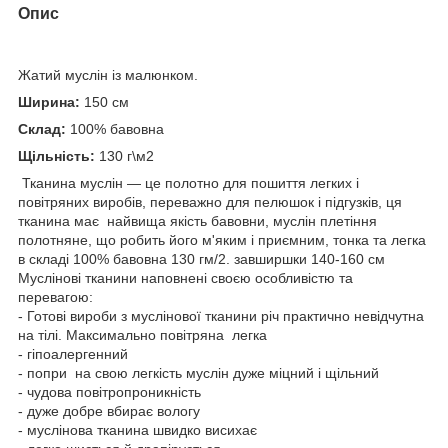
Опис
Жатий муслін із малюнком.
Ширина:
150 см
Склад:
100% бавовна
Щільність:
130 г\м2
Тканина муслін — це полотно для пошиття легких і
повітряних виробів, переважно для пелюшок і підгузків, ця
тканина має найвища якість бавовни, муслін плетіння
полотняне, що робить його м'яким і приємним, тонка та легка
в складі 100% бавовна 130 гм/2. завширшки 140-160 см
Муслінові тканини наповнені своєю особливістю та
перевагою:
- Готові вироби з муслінової тканини річ практично невідчутна
на тілі. Максимально повітряна легка
- гіпоалергенний
- попри на свою легкість муслін дуже міцний і щільний
- чудова повітропроникність
- дуже добре вбирає вологу
- муслінова тканина швидко висихає