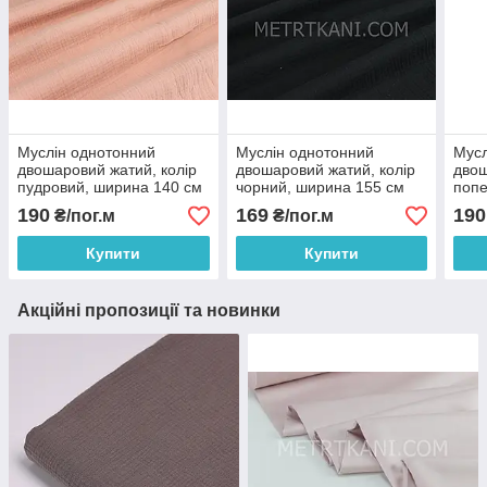
Муслін однотонний
Муслін однотонний
Мусл
двошаровий жатий, колір
двошаровий жатий, колір
двош
пудровий, ширина 140 см
чорний, ширина 155 см
попе
No МЖ-3-28
No МЖ-3-26
140 
190
169
190
₴/пог.м
₴/пог.м
Купити
Купити
Акційні пропозиції та новинки