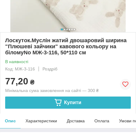
Лоскуток.Муслін жатий двошаровий ширина
"Плюшеві зайчики" кавового кольору на
біломуNo МЖ-3-116, 50*110 см
В наявності
Код: МЖ-3-116
Роздріб
77,20
₴
Мінімальна сума замовлення на сайті — 300 ₴
Купити
Опис
Характеристики
Доставка
Оплата
Умови п