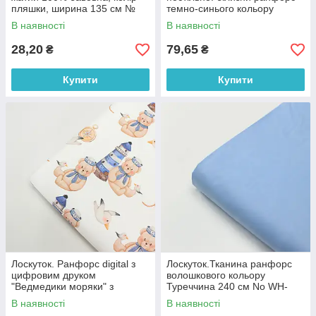
пляшки, ширина 135 см №
темно-синього кольору
МЖ2-70,45*50 см
Туреччина 240 см No WH-
В наявності
В наявності
0074-83, 45*240 см
28,20
79,65
₴
₴
Купити
Купити
Лоскуток. Ранфорс digital з
Лоскуток.Тканина ранфорс
цифровим друком
волошкового кольору
"Ведмедики моряки" з
Туреччина 240 см No WH-
маяками та компасами на
0074-61, 61*240 см
В наявності
В наявності
білому № РЦ - 3250, 70*240