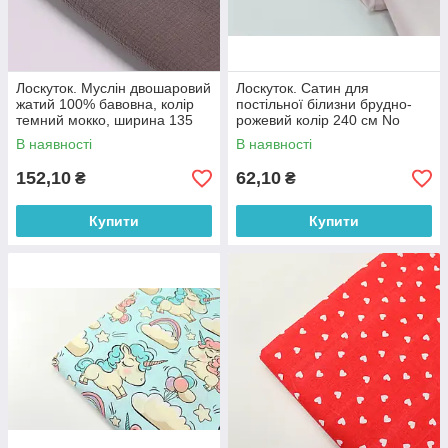
Лоскуток. Муслін двошаровий
Лоскуток. Сатин для
жатий 100% бавовна, колір
постільної білизни брудно-
темний мокко, ширина 135
рожевий колір 240 см No
см № МЖ2-40, 90*135 см
ПС-0019, 27*240 см
В наявності
В наявності
152,10
62,10
₴
₴
Купити
Купити