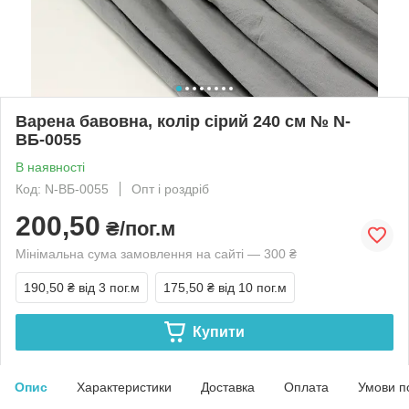
Варена бавовна, колір сірий 240 см № N-
ВБ-0055
В наявності
Код: N-ВБ-0055
Опт і роздріб
200,50
₴/пог.м
Мінімальна сума замовлення на сайті — 300 ₴
190,50 ₴
від 3 пог.м
175,50 ₴
від 10 пог.м
Купити
Опис
Характеристики
Доставка
Оплата
Умови п