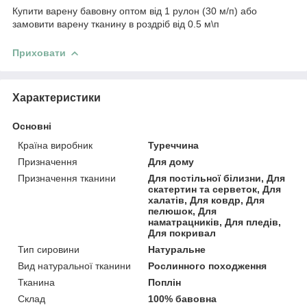
Купити варену бавовну оптом від 1 рулон (30 м/п) або
замовити варену тканину в роздріб від 0.5 м\п
Приховати
Характеристики
Основні
Країна виробник
Туреччина
Призначення
Для дому
Призначення тканини
Для постільної білизни, Для
скатертин та серветок, Для
халатів, Для ковдр, Для
пелюшок, Для
наматрацників, Для пледів,
Для покривал
Тип сировини
Натуральне
Вид натуральної тканини
Рослинного походження
Тканина
Поплін
Склад
100% бавовна