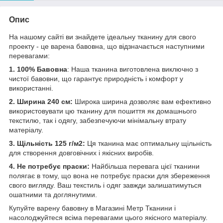
Опис
На нашому сайті ви знайдете ідеальну тканину для свого
проекту - це варена бавовна, що відзначається наступними
перевагами:
1. 100% Бавовна
: Наша тканина виготовлена виключно з
чистої бавовни, що гарантує природність і комфорт у
використанні.
2. Ширина 240 см:
Широка ширина дозволяє вам ефективно
використовувати цю тканину для пошиття як домашнього
текстилю, так і одягу, забезпечуючи мінімальну втрату
матеріалу.
3. Щільність 125 г/м2:
Ця тканина має оптимальну щільність
для створення довговічних і якісних виробів.
4. Не потребує праски:
Найбільша перевага цієї тканини
полягає в тому, що вона не потребує праски для збереження
свого вигляду. Ваш текстиль і одяг завжди залишатимуться
ошатними та доглянутими.
Купуйте варену бавовну в Магазині Метр Тканини і
насолоджуйтеся всіма перевагами цього якісного матеріалу.