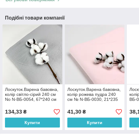
Подібні товари компанії
Лоскуток.Варена бавовна,
Лоскуток.Варена бавовна,
Лоск
колір світло-сірий 240 см
колір рожева пудра 240
колі
No N-ВБ-0054, 67*240 см
см № N-ВБ-0030, 21*235
ВБ-0
см
134,33
41,30
38,
₴
₴
Купити
Купити