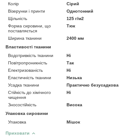
Колір
Сірий
Візерунки і принти
Однотонний
Щільність
125 г/м2
Форма сировини, що
Тюк
поставляється
Ширина тканини
2400 мм
Властивості тканини
Водотривкість тканини
Ні
Повітропроникність
Так
Електризованість
Ні
Еластичність тканини
Низька
Усадка тканини
Практично безусадкова
Стійкість до хімічного
Ні
чищення
Зносостійкість
Висока
Упаковка сировини
Упаковка
Мішок
Приховати