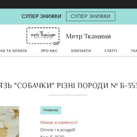
СУПЕР ЗНИЖКИ
СУПЕР ЗНИЖКИ
Метр Тканини
Powere
КА ТА ОПЛАТА
ПРО НАС
КОНТАКТИ
СТАТТІ
ТК
ЯЗЬ "СОБАЧКИ" РІЗНІ ПОРОДИ № Б-35
Новинка
Немає в наявності
Оптом і в роздріб