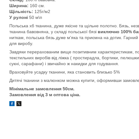
Ширина:
160 см.
Щільність:
125г/м2
У рулоні
50 м\п
Польська хб тканина, дуже якісне та щільне полотно. Бязь, незв
тканина бавовняна, у складі польської бязі
виключно 100% ба
ниткам, польська бязь дуже м'яка та приємна на дотик. Гарний
для виробу.
Завдяки перерахованим вище позитивним характеристикам, пол
текстильних виробів від ліжка ( простирадла, бортики, пелюшки,
сукні, сарафани) і звичайно ж накидки для годування.
Враховуйте усадку тканини, яка становить близько 5%
Дитячі тканини з малюнком можна купити, оформивши замовлен
Мінімальне замовлення 50см.
Замовлення від 3 м оптова ціна.