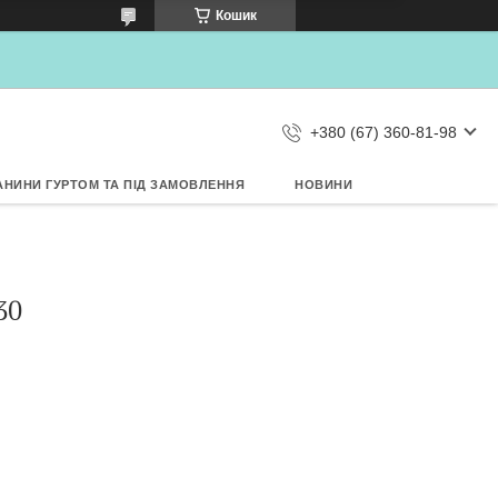
×
Кошик
Дозвольте сайту metrtkani.com
відправляти Вам сповіщення про
НОВИНКИ на рабочий стіл
Заборонити
Дозволити
d by SendPulse
+380 (67) 360-81-98
АНИНИ ГУРТОМ ТА ПІД ЗАМОВЛЕННЯ
НОВИНИ
30