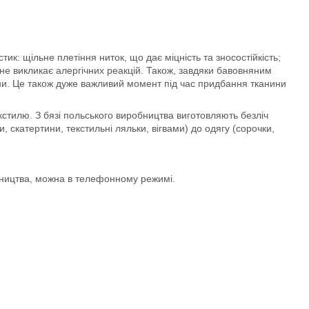
ик: щільне плетіння ниток, що дає міцність та зносостійкість;
не викликає алергічних реакцій. Також, завдяки бавовняним
ини. Це також дуже важливий момент під час придбання тканини
тилю. З бязі польського виробництва виготовляють безліч
, скатертини, текстильні ляльки, вігвами) до одягу (сорочки,
бництва, можна в телефонному режимі.