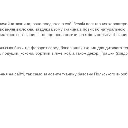
ичайна тканина, вона поєднала в собі безліч позитивних характерист
вовняні волокна
, завдяки цьому тканина є повністю натуральною, 
 малюнок на тканині – це ще одна позитивна якість польської ткан
ьська бязь- це фаворит серед бавовняних тканин для дитячого текс
 подушки, кокони, бортики в ліжечко), а також декор, іграшки (ковдри
ня на сайті, так само замовити тканину бавовну Польського виро