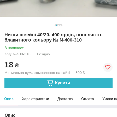
Нитки швейні 40/20, 400 ярдів, попелясто-
блакитного кольору № N-400-310
В наявності
Код: N-400-310
Роздріб
18
₴
Мінімальна сума замовлення на сайті — 300 ₴
Купити
Опис
Характеристики
Доставка
Оплата
Умови п
Опис