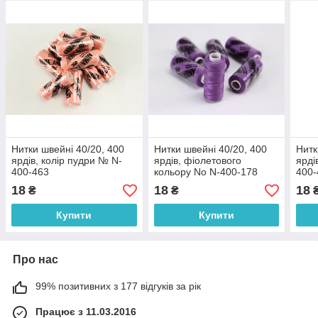
Нитки швейні 40/20, 400
Нитки швейні 40/20, 400
Нитк
ярдів, колір пудри № N-
ярдів, фіолетового
ярді
400-463
кольору No N-400-178
400-
18
18
18
₴
₴
Купити
Купити
Про нас
99% позитивних з 177 відгуків за рік
Працює з 11.03.2016