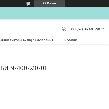
×
Кошик
Дозвольте сайту metrtkani.com
відправляти Вам сповіщення про
НОВИНКИ на рабочий стіл
Заборонити
Дозволити
d by SendPulse
+380 (67) 360-81-98
АНИНИ ГУРТОМ ТА ПІД ЗАМОВЛЕННЯ
НОВИНИ
ВИ N-400-210-01