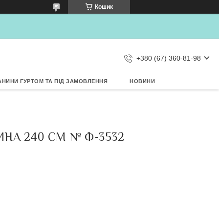
×
Кошик
Дозвольте сайту metrtkani.com
відправляти Вам сповіщення про
НОВИНКИ на рабочий стіл
Заборонити
Дозволити
d by SendPulse
+380 (67) 360-81-98
АНИНИ ГУРТОМ ТА ПІД ЗАМОВЛЕННЯ
НОВИНИ
НА 240 СМ № Ф-3532