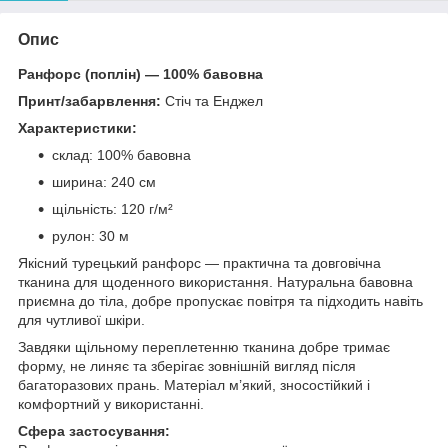
Опис
Ранфорс (поплін) — 100% бавовна
Принт/забарвлення:
Стіч та Енджел
Характеристики:
склад: 100% бавовна
ширина: 240 см
щільність: 120 г/м²
рулон: 30 м
Якісний турецький ранфорс — практична та довговічна
тканина для щоденного використання. Натуральна бавовна
приємна до тіла, добре пропускає повітря та підходить навіть
для чутливої шкіри.
Завдяки щільному переплетенню тканина добре тримає
форму, не линяє та зберігає зовнішній вигляд після
багаторазових прань. Матеріал м’який, зносостійкий і
комфортний у використанні.
Сфера застосування: