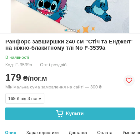
Ранфорс завширшки 240 см "Стіч та Енджел"
на ніжно-блакитному тлі No F-3539а
В наявності
Код: F-3539а
Опт і роздріб
179
₴/пог.м
Мінімальна сума замовлення на сайті — 300 ₴
169 ₴
від 3 пог.м
Купити
Опис
Характеристики
Доставка
Оплата
Умови п