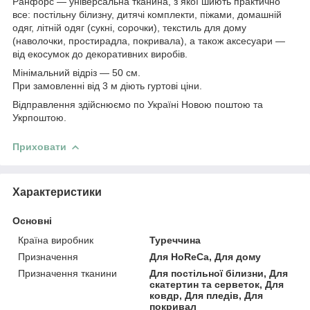
Ранфорс — універсальна тканина, з якої шиють практично
все: постільну білизну, дитячі комплекти, піжами, домашній
одяг, літній одяг (сукні, сорочки), текстиль для дому
(наволочки, простирадла, покривала), а також аксесуари —
від екосумок до декоративних виробів.
Мінімальний відріз — 50 см.
При замовленні від 3 м діють гуртові ціни.
Відправлення здійснюємо по Україні Новою поштою та
Укрпоштою.
Приховати
Характеристики
Основні
Країна виробник
Туреччина
Призначення
Для HoReCa, Для дому
Призначення тканини
Для постільної білизни, Для
скатертин та серветок, Для
ковдр, Для пледів, Для
покривал