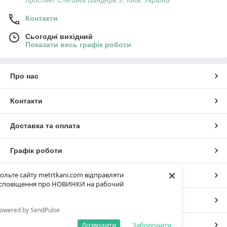
проспект Степана Бандери 9, Київ, Україна
Контакти
Сьогодні вихідний
Показати весь графік роботи
Про нас
Контакти
Доставка та оплата
Графік роботи
×
ольте сайту metrtkani.com відправляти
Повна версія сайту
сповіщення про НОВИНКИ на рабочий
Сайт створено на маркетплейсі
Prom.ua
owered by SendPulse
Дозволити
Заборонити
Політика конфіденційності