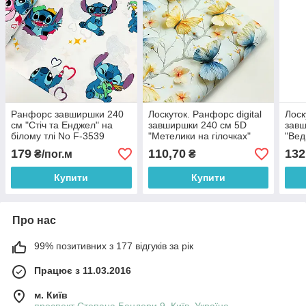
Ранфорс завширшки 240
Лоскуток. Ранфорс digital
Лоск
см "Стіч та Енджел" на
завширшки 240 см 5D
завш
білому тлі No F-3539
"Метелики на гілочках"
"Вед
жовтого та блакитного
куля
179
110,70
132
₴/пог.м
₴
кольору No SB-3475,
біло
54*240
74*2
Купити
Купити
Про нас
99% позитивних з 177 відгуків за рік
Працює з 11.03.2016
м. Київ