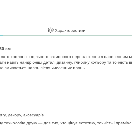
Характеристики
60 см
 за технологією щільного сатинового переплетення з нанесенням 
и навіть найдрібніші деталі дизайну, глибину кольору та точність від
не змивається навіть після численних прань.
ягу, декору, аксесуарів
 технологію друку — для тих, хто цінує естетику, точність і преміал