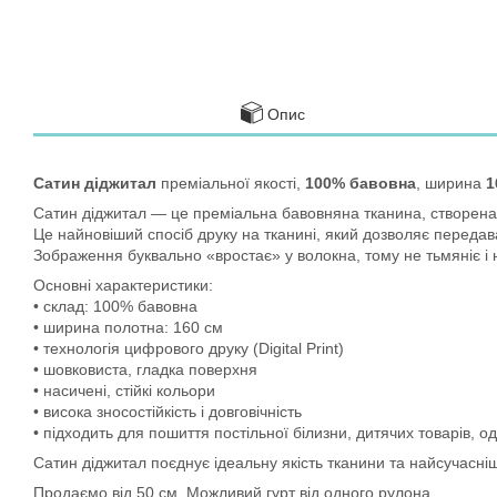
Опис
Сатин діджитал
преміальної якості,
100% бавовна
, ширина
1
Сатин діджитал — це преміальна бавовняна тканина, створена
Це найновіший спосіб друку на тканині, який дозволяє передават
Зображення буквально «вростає» у волокна, тому не тьмяніє і 
Основні характеристики:
• склад: 100% бавовна
• ширина полотна: 160 см
• технологія цифрового друку (Digital Print)
• шовковиста, гладка поверхня
• насичені, стійкі кольори
• висока зносостійкість і довговічність
• підходить для пошиття постільної білизни, дитячих товарів, од
Сатин діджитал поєднує ідеальну якість тканини та найсучаснішу
Продаємо від 50 см. Можливий гурт від одного рулона.