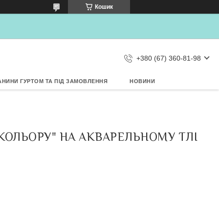
×
Кошик
Дозвольте сайту metrtkani.com
відправляти Вам сповіщення про
НОВИНКИ на рабочий стіл
Заборонити
Дозволити
d by SendPulse
+380 (67) 360-81-98
АНИНИ ГУРТОМ ТА ПІД ЗАМОВЛЕННЯ
НОВИНИ
 КОЛЬОРУ" НА АКВАРЕЛЬНОМУ ТЛІ