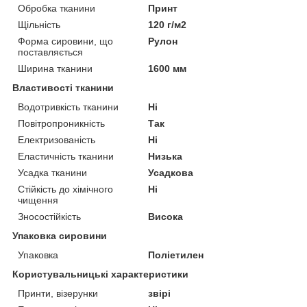
Обробка тканини
Принт
Щільність
120 г/м2
Форма сировини, що
Рулон
поставляється
Ширина тканини
1600 мм
Властивості тканини
Водотривкість тканини
Ні
Повітропроникність
Так
Електризованість
Ні
Еластичність тканини
Низька
Усадка тканини
Усадкова
Стійкість до хімічного
Ні
чищення
Зносостійкість
Висока
Упаковка сировини
Упаковка
Поліетилен
Користувальницькі характеристики
Принти, візерунки
звірі