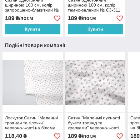
Сатин однотонний
Сатин однотонний
шириною 160 см, колір
шириною 160 см, колір
запорошено-блакитний №
темно-зелений № С3-311
D3-134
189
189
₴/пог.м
₴/пог.м
Купити
Купити
Подібні товари компанії
Лоскуток.Сатин "Маленькі
Сатин "Маленькі пухнасті
Сати
троянди та гілочки"
букети троянд та
троя
червоно-жовті на білому
крапками" червоно-жовті
на б
тлі No SK-160-068а,
на білому тлі No SK-160-
085
118,40
189
189
₴
₴/пог.м
64*160 см
067а