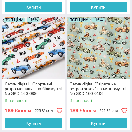
Купити
Купити
ТОП ЦІНА
–16%
ТОП ЦІНА
–16%
Сатин digital " Спортивні
Сатин digital "Звірята на
ретро машини " на білому тлі
ретро-гонках" на мятному тлі
No SKD-160-099
No SKD-160-0106
В наявності
В наявності
189
189
₴/пог.м
₴/пог.м
225 ₴/пог.м
225 ₴/пог.м
Купити
Купити