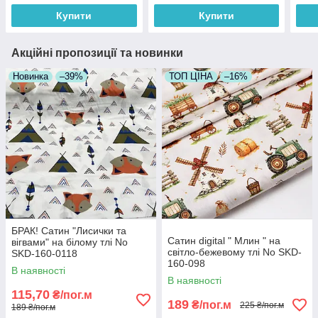
Купити
Купити
Акційні пропозиції та новинки
Новинка
–39%
ТОП ЦІНА
–16%
БРАК! Сатин "Лисички та
Сатин digital " Млин " на
вігвами" на білому тлі No
світло-бежевому тлі No SKD-
SKD-160-0118
160-098
В наявності
В наявності
115,70
₴/пог.м
189
₴/пог.м
225 ₴/пог.м
189 ₴/пог.м