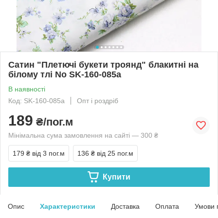
Сатин "Плетючі букети троянд" блакитні на
білому тлі No SK-160-085а
В наявності
Код: SK-160-085а
Опт і роздріб
189
₴/пог.м
Мінімальна сума замовлення на сайті — 300 ₴
179 ₴
від 3 пог.м
136 ₴
від 25 пог.м
Купити
Опис
Характеристики
Доставка
Оплата
Умови 