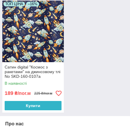
ТОП ЦІНА
–16%
Сатин digital "Космос з
ракетами" на джинсовому тлі
No SKD-160-0107а
В наявності
189
₴/пог.м
225 ₴/пог.м
Купити
Про нас