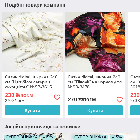
Подібні товари компанії
Сатин digital, ширина 240
Сатин digital, ширина 240
Сати
см "Цвіт білої сакури з
см "Півонії" на чорному тлі
см "
сухоцвітом" №SB-3615
№SB-3478
361
230
230
₴/пог.м
270
₴/пог.м
270 ₴/пог.м
270 ₴
Купити
Купити
Акційні пропозиції та новинки
СУПЕР ЗНИЖКА
–15%
СУПЕР ЗНИЖКА
–15%