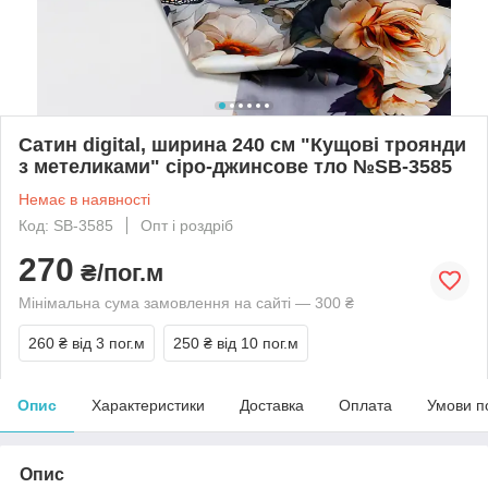
Сатин digital, ширина 240 см "Кущові троянди
з метеликами" сіро-джинсове тло №SB-3585
Немає в наявності
Код: SB-3585
Опт і роздріб
270
₴/пог.м
Мінімальна сума замовлення на сайті — 300 ₴
260 ₴
від 3 пог.м
250 ₴
від 10 пог.м
Опис
Характеристики
Доставка
Оплата
Умови п
Опис