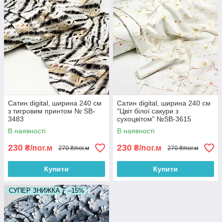
Сатин digital, ширина 240 см
Сатин digital, ширина 240 см
з тигровим принтом № SB-
"Цвіт білої сакури з
3483
сухоцвітом" №SB-3615
В наявності
В наявності
230
230
₴/пог.м
₴/пог.м
270 ₴/пог.м
270 ₴/пог.м
Купити
Купити
СУПЕР ЗНИЖКА
–15%