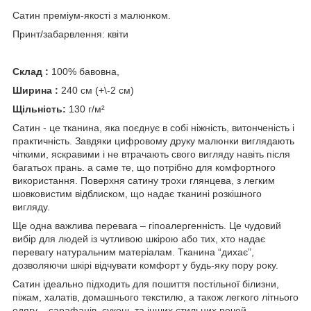
Сатин преміум-якості з малюнком.
Принт/забарвлення: квіти
Склад :
100% бавовна,
Ширина :
240 см (+\-2 см)
Щільність:
130 г/м²
Сатин - це тканина, яка поєднує в собі ніжність, витонченість і
практичність. Завдяки цифровому друку малюнки виглядають
чіткими, яскравими і не втрачають свого вигляду навіть після
багатьох прань. а саме те, що потрібно для комфортного
використання. Поверхня сатину трохи глянцева, з легким
шовковистим відблиском, що надає тканині розкішного
вигляду.
Ще одна важлива перевага – гіпоалергенність. Це чудовий
вибір для людей із чутливою шкірою або тих, хто надає
перевагу натуральним матеріалам. Тканина “дихає”,
дозволяючи шкірі відчувати комфорт у будь-яку пору року.
Сатин ідеально підходить для пошиття постільної білизни,
піжам, халатів, домашнього текстилю, а також легкого літнього
одягу – сарафанів, суконь та інших стильних речей.