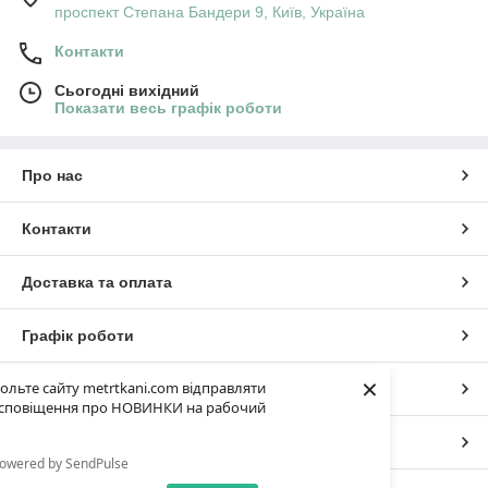
проспект Степана Бандери 9, Київ, Україна
Контакти
Сьогодні вихідний
Показати весь графік роботи
Про нас
Контакти
Доставка та оплата
Графік роботи
×
ольте сайту metrtkani.com відправляти
Повна версія сайту
сповіщення про НОВИНКИ на рабочий
Сайт створено на маркетплейсі
Prom.ua
owered by SendPulse