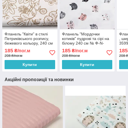
Фланель "Квіти" в стилі
Фланель "Мордочки
Флан
Петриківського розпису,
котиків" пудрові та сірі на
, ши
бежевого кольору, 240 см
білому 240 см № Ф-N-
359
№ Ф-F-3569
3590
185
185
185
₴/пог.м
₴/пог.м
208 ₴/пог.м
208 ₴/пог.м
208 ₴
Купити
Купити
Акційні пропозиції та новинки