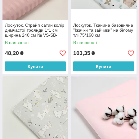
Лоскуток. Страйп сатин колір
Лоскуток. Тканина бавовняна
димчастої троянди 1*1 см
"Їжачки та зайчики" на білому
ширина 240 см № VS-SB-
тлі 75*160 см
2013, 44*110 см
В наявності
В наявності
48,20
103,35
₴
₴
Купити
Купити