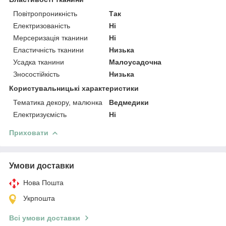
Повітропроникність
Так
Електризованість
Ні
Мерсеризація тканини
Ні
Еластичність тканини
Низька
Усадка тканини
Малоусадочна
Зносостійкість
Низька
Користувальницькі характеристики
Тематика декору, малюнка
Ведмедики
Електризуємість
Ні
Приховати
Умови доставки
Нова Пошта
Укрпошта
Всі умови доставки