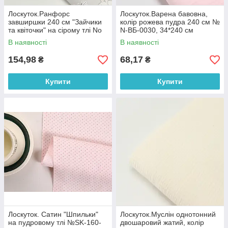
Лоскуток.Ранфорс
Лоскуток.Варена бавовна,
завширшки 240 см "Зайчики
колір рожева пудра 240 см №
та квіточки" на сірому тлі No
N-ВБ-0030, 34*240 см
3246, 86*240 см
В наявності
В наявності
154,98
68,17
₴
₴
Купити
Купити
Лоскуток. Сатин "Шпильки"
Лоскуток.Муслін однотонний
на пудровому тлі №SK-160-
двошаровий жатий, колір