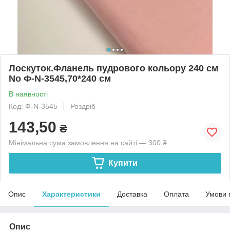
Лоскуток.Фланель пудрового кольору 240 см
No Ф-N-3545,70*240 см
В наявності
Код: Ф-N-3545
Роздріб
143,50
₴
Мінімальна сума замовлення на сайті — 300 ₴
Купити
Опис
Характеристики
Доставка
Оплата
Умови 
Опис