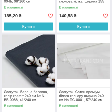
094b, 98*160 см
слонова кістка, ширина 155
см No МЖ-3-90, 71*155 см
В наявності
В наявності
185,20
140,58
₴
₴
Купити
Купити
Лоскуток. Варена бавовна,
Лоскуток. Сатин преміум
колір графіт 240 см № N-
білого кольору ширина 240
ВБ-0088, 41*240 см
см No ПС-0001, 57*240 см
В наявності
В наявності