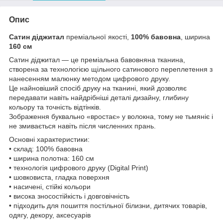
Опис
Сатин діджитал
преміальної якості,
100% бавовна
, ширина
160 см
Сатин діджитал — це преміальна бавовняна тканина,
створена за технологією щільного сатинового переплетення з
нанесенням малюнку методом цифрового друку.
Це найновіший спосіб друку на тканині, який дозволяє
передавати навіть найдрібніші деталі дизайну, глибину
кольору та точність відтінків.
Зображення буквально «вростає» у волокна, тому не тьмяніє і
не змивається навіть після численних прань.
Основні характеристики:
• склад: 100% бавовна
• ширина полотна: 160 см
• технологія цифрового друку (Digital Print)
• шовковиста, гладка поверхня
• насичені, стійкі кольори
• висока зносостійкість і довговічність
• підходить для пошиття постільної білизни, дитячих товарів,
одягу, декору, аксесуарів