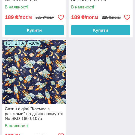
В наявності
В наявності
189
189
₴/пог.м
₴/пог.м
225 ₴/пог.м
225 ₴/пог.м
Купити
Купити
ТОП ЦІНА
–16%
Сатин digital "Космос з
ракетами" на джинсовому тлі
No SKD-160-0107а
В наявності