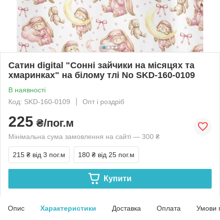
Сатин digital "Сонні зайчики на місяцях та
хмаринках" на білому тлі No SKD-160-0109
В наявності
Код: SKD-160-0109
Опт і роздріб
225
₴/пог.м
Мінімальна сума замовлення на сайті — 300 ₴
215 ₴
від 3 пог.м
180 ₴
від 25 пог.м
Купити
Опис
Характеристики
Доставка
Оплата
Умови 