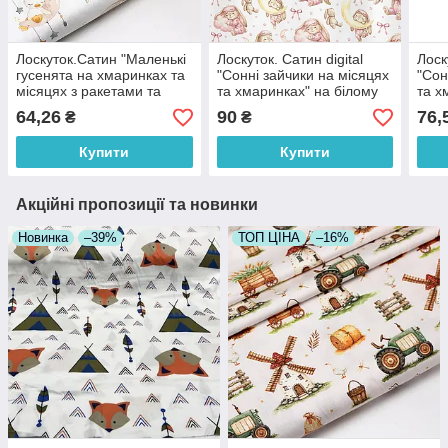
Лоскуток.Сатин "Маленькі
Лоскуток. Сатин digital
Лоск
гусенята на хмаринках та
"Сонні зайчики на місяцях
"Сон
місяцях з ракетами та
та хмаринках" на білому
та х
зірками" на білому тлі No
тлі No SKD-160-0109,
тлі 
64,26
90
76,
₴
₴
SK-160-074, 34*160 см
40*160 см
34*1
Купити
Купити
Акційні пропозиції та новинки
Новинка
–39%
ТОП ЦІНА
–16%