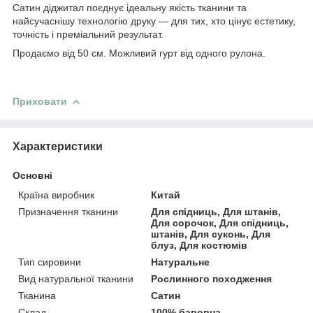
Сатин діджитал поєднує ідеальну якість тканини та
найсучаснішу технологію друку — для тих, хто цінує естетику,
точність і преміальний результат.
Продаємо від 50 см. Можливий гурт від одного рулона.
Приховати
Характеристики
Основні
Країна виробник
Китай
Призначення тканини
Для спідниць, Для штанів,
Для сорочок, Для спідниць,
штанів, Для суконь, Для
блуз, Для костюмів
Тип сировини
Натуральне
Вид натуральної тканини
Рослинного походження
Тканина
Сатин
Склад
100% бавовна