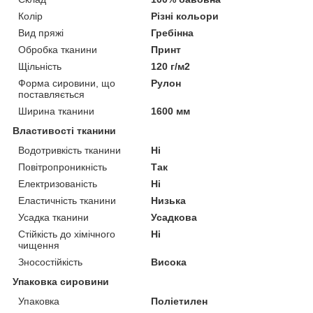
Колір
Різні кольори
Вид пряжі
Гребінна
Обробка тканини
Принт
Щільність
120 г/м2
Форма сировини, що
Рулон
поставляється
Ширина тканини
1600 мм
Властивості тканини
Водотривкість тканини
Ні
Повітропроникність
Так
Електризованість
Ні
Еластичність тканини
Низька
Усадка тканини
Усадкова
Стійкість до хімічного
Ні
чищення
Зносостійкість
Висока
Упаковка сировини
Упаковка
Поліетилен