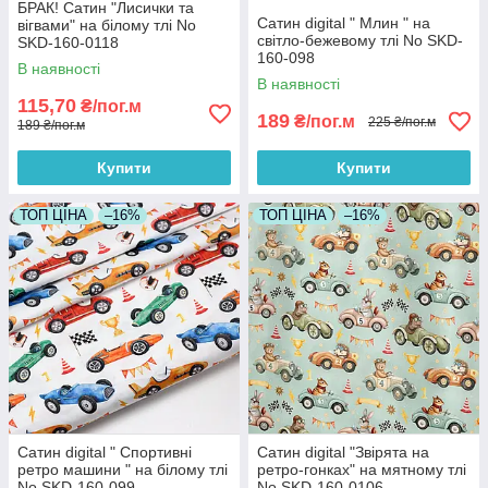
БРАК! Сатин "Лисички та
Сатин digital " Млин " на
вігвами" на білому тлі No
світло-бежевому тлі No SKD-
SKD-160-0118
160-098
В наявності
В наявності
115,70
₴/пог.м
189
₴/пог.м
225 ₴/пог.м
189 ₴/пог.м
Купити
Купити
ТОП ЦІНА
–16%
ТОП ЦІНА
–16%
Сатин digital " Спортивні
Сатин digital "Звірята на
ретро машини " на білому тлі
ретро-гонках" на мятному тлі
No SKD-160-099
No SKD-160-0106