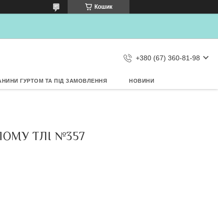
×
Кошик
Дозвольте сайту metrtkani.com
відправляти Вам сповіщення про
НОВИНКИ на рабочий стіл
Заборонити
Дозволити
d by SendPulse
+380 (67) 360-81-98
АНИНИ ГУРТОМ ТА ПІД ЗАМОВЛЕННЯ
НОВИНИ
ОМУ ТЛІ №357