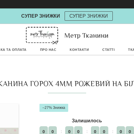
СУПЕР ЗНИЖКИ
СУПЕР ЗНИЖКИ
Метр Тканини
Powere
КА ТА ОПЛАТА
ПРО НАС
КОНТАКТИ
СТАТТІ
ТК
КАНИНА ГОРОХ 4ММ РОЖЕВИЙ НА БІЛ
–27%
Залишилось
0
0
0
0
0
0
0
0