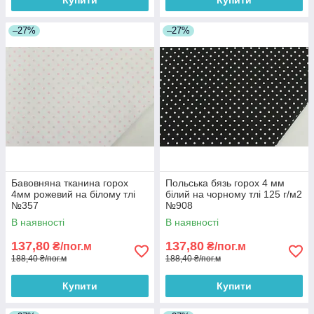
Купити
Купити
–27%
–27%
Бавовняна тканина горох
Польська бязь горох 4 мм
4мм рожевий на білому тлі
білий на чорному тлі 125 г/м2
№357
№908
В наявності
В наявності
137,80
137,80
₴/пог.м
₴/пог.м
188,40 ₴/пог.м
188,40 ₴/пог.м
Купити
Купити