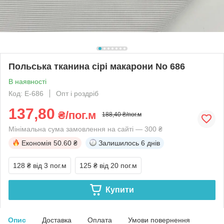
Польська тканина сірі макарони No 686
В наявності
Код: Е-686
Опт і роздріб
137,80
₴/пог.м
188,40 ₴/пог.м
Мінімальна сума замовлення на сайті — 300 ₴
Економія
50.60 ₴
Залишилось
6 днів
128 ₴
від 3 пог.м
125 ₴
від 20 пог.м
Купити
Опис
Доставка
Оплата
Умови повернення