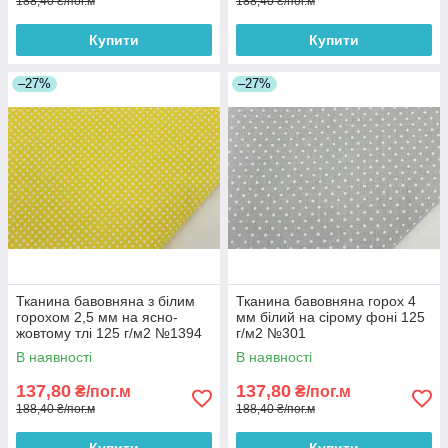
188,40 ₴/пог.м
188,40 ₴/пог.м
Купити
Купити
–27%
–27%
Тканина бавовняна з білим
Тканина бавовняна горох 4
горохом 2,5 мм на ясно-
мм білий на сірому фоні 125
жовтому тлі 125 г/м2 №1394
г/м2 №301
В наявності
В наявності
137,80
137,80
₴/пог.м
₴/пог.м
188,40 ₴/пог.м
188,40 ₴/пог.м