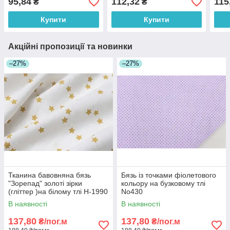
95,84
112,32
115
₴
₴
Купити
Купити
Акційні пропозиції та новинки
–27%
–27%
Тканина бавовняна бязь
Бязь із точками фіолетового
"Зорепад" золоті зірки
кольору на бузковому тлі
(гліттер )на білому тлі Н-1990
No430
В наявності
В наявності
137,80
137,80
₴/пог.м
₴/пог.м