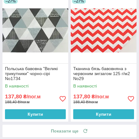
–27%
–27%
Польська бавовна "Великі
Тканина бязь бавовняна з
трикутники" чорно-сірі
червоним зигзагом 125 г/м2
No1734
No29
В наявності
В наявності
137,80
137,80
₴/пог.м
₴/пог.м
188,40 ₴/пог.м
188,40 ₴/пог.м
Купити
Купити
Показати ще