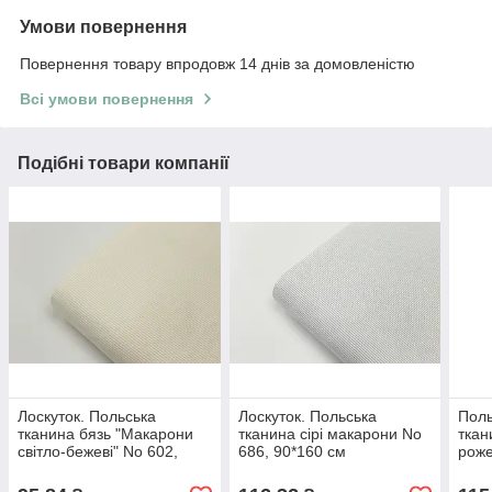
Умови повернення
Повернення товару впродовж 14 днів за домовленістю
Всі умови повернення
Подібні товари компанії
Лоскуток. Польська
Лоскуток. Польська
Поль
тканина бязь "Макарони
тканина сірі макарони No
ткан
світло-бежеві" No 602,
686, 90*160 см
роже
80*160 см