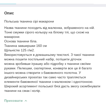
Опис
Польська тканина сірі макарони
Назва тканини походить від малюнка, зображеного на ній.
Тонкі смужки сірого кольору на білому тлі, що схожі на
макарони.
Основа тканини біла.
Тканина завширшки 160 см
Щільністю 125 г/м2.
Використовується в домашньому текстилі. З такої тканини
можна пошити постільний набір, потішити діточок
можна зробивши іграшку або підробку з тканини своїми
руками. Пелюшки, скатертини, конверти все це й багато
іншого можна створити з бавовняного полотна. У
дизайнерських проєктах так само часто трапляється
елементи бавовняної тканини з малюнком і однотонною.
Широкий асортимент польської бязі дасть змогу скомбінувати
тканини на смак і колір.
Приховати