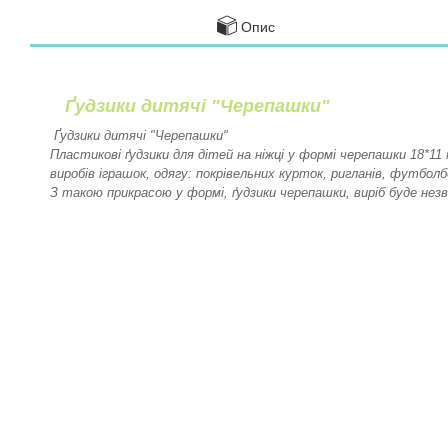
Опис
Ґудзики дитячі "Черепашки"
Ґудзики дитячі "Черепашки"
Пластикові ґудзики для дітей на ніжці у формі черепашки 18*1
виробів іграшок, одягу: покрівельних курток, ригланів, футболб
З такою прикрасою у формі, ґудзики черепашки, виріб буде нез