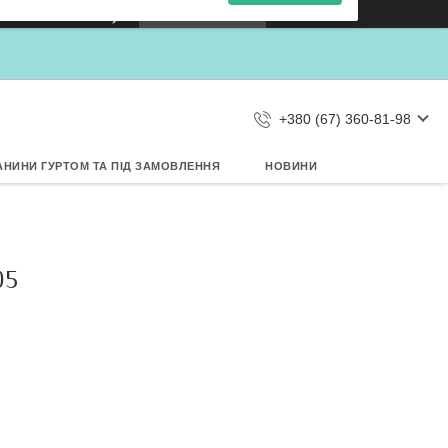
×
Кошик
Дозвольте сайту metrtkani.com
відправляти Вам сповіщення про
НОВИНКИ на рабочий стіл
Заборонити
Дозволити
d by SendPulse
+380 (67) 360-81-98
АНИНИ ГУРТОМ ТА ПІД ЗАМОВЛЕННЯ
НОВИНИ
05