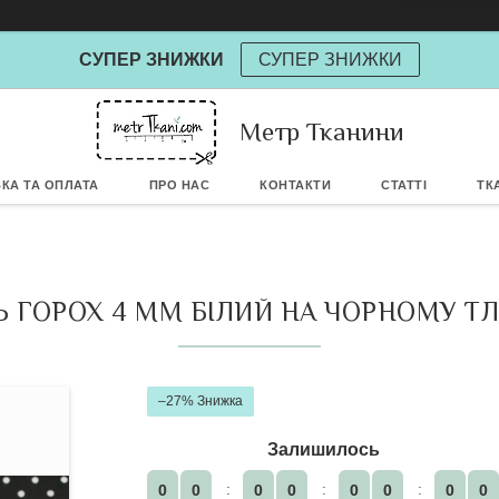
СУПЕР ЗНИЖКИ
СУПЕР ЗНИЖКИ
Метр Тканини
Powere
КА ТА ОПЛАТА
ПРО НАС
КОНТАКТИ
СТАТТІ
ТК
 ГОРОХ 4 ММ БІЛИЙ НА ЧОРНОМУ ТЛІ
–27%
Залишилось
0
0
0
0
0
0
0
0