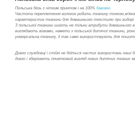
Польська бязь з чітким принтом і на 100%
бавовні
.
Частота переплетення волокон робить тканину тонкою,м'якою і
характеристик тканини для домашнього текстилю при виборі 
З польської тканини шиють не тільки атрибути домашнього ко
виглядають вігвами, намети з польської дитячої тканини, різн
універсальна тканину, її так само використовують для пошит
Довго службовці і стійкі не боїться частих використань наші
довго і зберігають початковий вигляд нових дитячих тканин зв