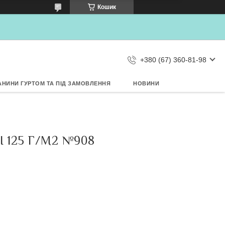
×
Кошик
Дозвольте сайту metrtkani.com
відправляти Вам сповіщення про
НОВИНКИ на рабочий стіл
Заборонити
Дозволити
d by SendPulse
+380 (67) 360-81-98
АНИНИ ГУРТОМ ТА ПІД ЗАМОВЛЕННЯ
НОВИНИ
 125 Г/М2 №908