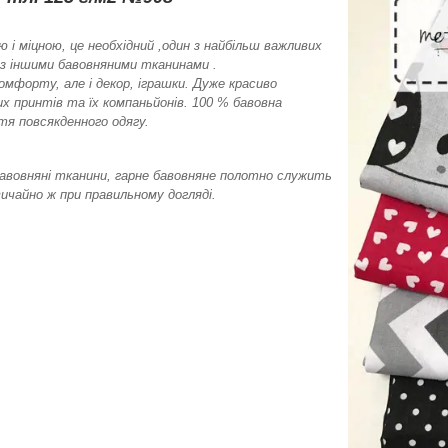
 міцною, це необхідний ,один з найбільш важливих
з іншими бавовняними тканинами .
мфорту, але і декор, іграшки. Дуже красиво
их принтів та їх компаньйонів. 100 % бавовна
тя повсякденного одягу.
 бавовняні тканини, гарне бавовняне полотно служить
ичайно ж при правильному догляді.