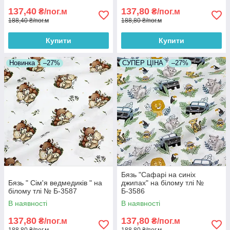
137,40
137,80
₴/пог.м
₴/пог.м
188,40 ₴/пог.м
188,80 ₴/пог.м
Купити
Купити
Новинка
–27%
СУПЕР ЦІНА
–27%
Бязь "Сафарі на синіх
Бязь " Сім'я ведмедиків " на
джипах" на білому тлі №
білому тлі № Б-3587
Б-3586
В наявності
В наявності
137,80
137,80
₴/пог.м
₴/пог.м