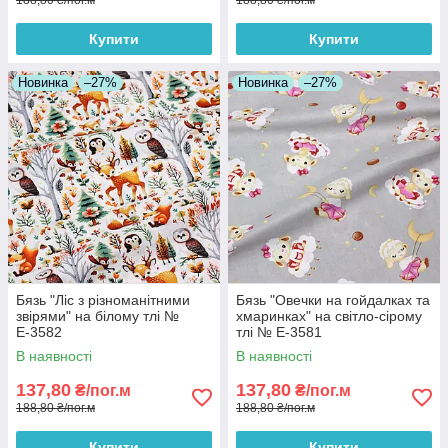
188,80 ₴/пог.м
188,80 ₴/пог.м
Купити
Купити
Новинка
–27%
Новинка
–27%
Бязь "Ліс з різноманітними
Бязь "Овечки на гойдалках та
звірями" на білому тлі №
хмаринках" на світло-сірому
Е-3582
тлі № Е-3581
В наявності
В наявності
137,80
137,80
₴/пог.м
₴/пог.м
188,80 ₴/пог.м
188,80 ₴/пог.м
Купити
Купити