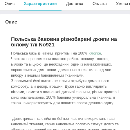
Опис
Характеристики
Доставка
Оплата
Умови 
Опис
Польська бавовна різнобарвні джипи на
білому тлі No921
Польська бязь із чітким принтом і на 100%
хлопке
.
Частота переплетення волокон робить тканину тонкою,
м'якою та міцною, це необхідний, один із найважливіших,
характеристик для ткани домашнього текстилю під час
вибору з іншими бавовняними тканинами.
З польської бязі шиють не тільки атрибути домашнього
комфорту, а й декор, іграшки. Дуже гарно виглядають
вігвами, намети з польської дитячої тканини, різних принтів і
їхніх компаньйонів. 100% бавовна універсальна тканина, її
також використовують для пошиття повсякденного одягу.
Довготривалі та стійкі не боїться частих використань наші
бавовняні тканини, гарне бавовняне полотно слугує довго та
зберігає початковий вигляд нових дитячих тканин, звісно ж