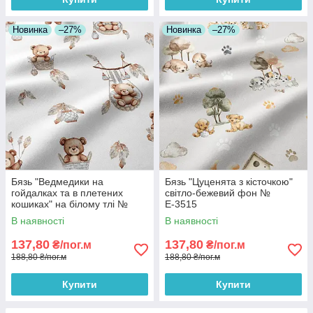
Новинка
–27%
Новинка
–27%
Бязь "Ведмедики на
Бязь "Цуценята з кісточкою"
гойдалках та в плетених
світло-бежевий фон №
кошиках" на білому тлі №
Е-3515
Е-3518
В наявності
В наявності
137,80
137,80
₴/пог.м
₴/пог.м
188,80 ₴/пог.м
188,80 ₴/пог.м
Купити
Купити