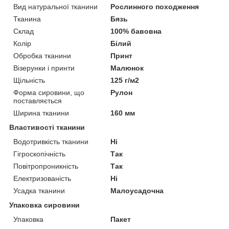
Вид натуральної тканини
Рослинного походження
Тканина
Бязь
Склад
100% бавовна
Колір
Білий
Обробка тканини
Принт
Візерунки і принти
Малюнок
Щільність
125 г/м2
Форма сировини, що
Рулон
поставляється
Ширина тканини
160 мм
Властивості тканини
Водотривкість тканини
Ні
Гігроскопічність
Так
Повітропроникність
Так
Електризованість
Ні
Усадка тканини
Малоусадочна
Упаковка сировини
Упаковка
Пакет