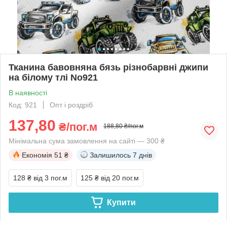
Тканина бавовняна бязь різнобарвні джипи
на білому тлі No921
В наявності
Код: 921
Опт і роздріб
137,80
₴/пог.м
188,80 ₴/пог.м
Мінімальна сума замовлення на сайті — 300 ₴
Економія
51 ₴
Залишилось
7 днів
128 ₴
від 3 пог.м
125 ₴
від 20 пог.м
Купити