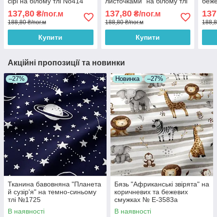
сірі на білому тлі No414
листочками" на білому тлі
беже
No328
No1
137,80
137,80
137
₴/пог.м
₴/пог.м
188,80 ₴/пог.м
188,80 ₴/пог.м
188,8
Купити
Купити
Акційні пропозиції та новинки
–27%
Новинка
–27%
Тканина бавовняна "Планета
Бязь "Африканські звірята" на
й сузір'я" на темно-синьому
коричневих та бежевих
тлі №1725
смужках № Е-3583а
В наявності
В наявності