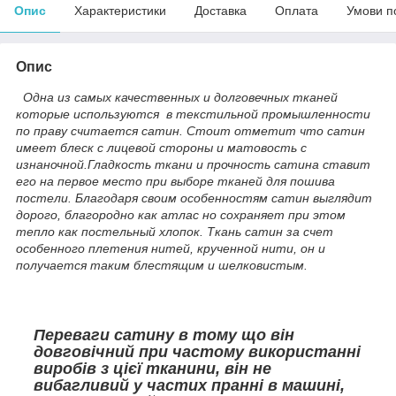
Опис
Характеристики
Доставка
Оплата
Умови п
Опис
Одна из самых качественных и долговечных тканей
которые используются в текстильной промышленности
по праву считается сатин. Стоит отметит что сатин
имеет блеск с лицевой стороны и матовость с
изнаночной.Гладкость ткани и прочность сатина ставит
его на первое место при выборе тканей для пошива
постели. Благодаря своим особенностям сатин выглядит
дорого, благородно как атлас но сохраняет при этом
тепло как постельный хлопок. Ткань сатин за счет
особенного плетения нитей, крученной нити, он и
получается таким блестящим и шелковистым.
Переваги сатину в тому що він
довговічний при частому використанні
виробів з цієї тканини, він не
вибагливий у частих пранні в машині,