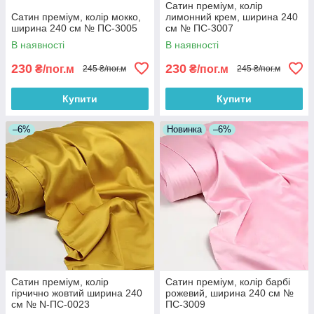
Сатин преміум, колір
Сатин преміум, колір мокко,
лимонний крем, ширина 240
ширина 240 см № ПС-3005
см № ПС-3007
В наявності
В наявності
230
230
₴/пог.м
₴/пог.м
245 ₴/пог.м
245 ₴/пог.м
Купити
Купити
–6%
Новинка
–6%
Сатин преміум, колір
Сатин преміум, колір барбі
гірчично жовтий ширина 240
рожевий, ширина 240 см №
см № N-ПС-0023
ПС-3009