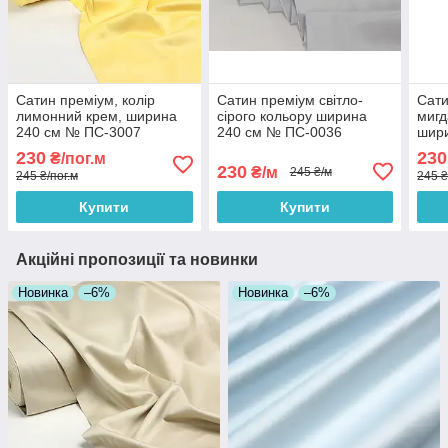
Сатин преміум, колір
Сатин преміум світло-
Сати
лимонний крем, ширина
сірого кольору ширина
мигд
240 см № ПС-3007
240 см № ПС-0036
шир
230
230
₴/пог.м
230
₴/м
245 ₴/м
245 ₴/пог.м
245 ₴
Купити
Купити
Акційні пропозиції та новинки
Новинка
–6%
Новинка
–6%