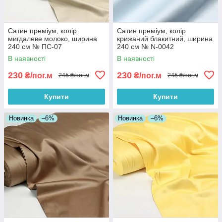
Сатин преміум, колір
Сатин преміум, колір
мигдалеве молоко, ширина
крижаний блакитний, ширина
240 см № ПС-07
240 см № N-0042
В наявності
В наявності
230
230
₴/пог.м
₴/пог.м
245 ₴/пог.м
245 ₴/пог.м
Купити
Купити
Новинка
–6%
Новинка
–6%