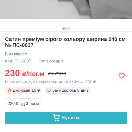
Сатин преміум сірого кольору ширина 240 см
№ ПС-0037
В наявності
Код: ПС-0037
Опт і роздріб
230
₴/пог.м
245 ₴/пог.м
Мінімальна сума замовлення на сайті — 300 ₴
Економія
15 ₴
Залишилось
5 днів
220 ₴
від 3 пог.м
Купити