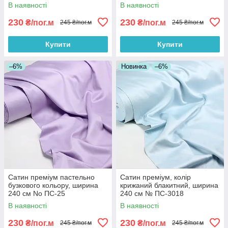
В наявності
В наявності
230
230
₴/пог.м
₴/пог.м
245 ₴/пог.м
245 ₴/пог.м
Купити
Купити
–6%
Новинка
–6%
Сатин преміум пастельно
Сатин преміум, колір
бузкового кольору, ширина
крижаний блакитний, ширина
240 см No ПС-25
240 см № ПС-3018
В наявності
В наявності
230
230
₴/пог.м
₴/пог.м
245 ₴/пог.м
245 ₴/пог.м