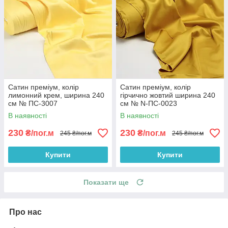
Сатин преміум, колір
Сатин преміум, колір
лимонний крем, ширина 240
гірчично жовтий ширина 240
см № ПС-3007
см № N-ПС-0023
В наявності
В наявності
230
230
₴/пог.м
₴/пог.м
245 ₴/пог.м
245 ₴/пог.м
Купити
Купити
Показати ще
Про нас