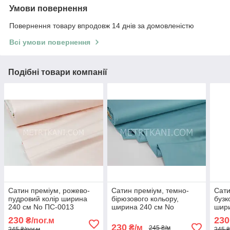
Умови повернення
Повернення товару впродовж 14 днів за домовленістю
Всі умови повернення
Подібні товари компанії
Сатин преміум, рожево-
Сатин преміум, темно-
Сати
пудровий колір ширина
бірюзового кольору,
бузк
240 см No ПС-0013
ширина 240 см No
шири
ПС-0050
230
230
₴/пог.м
230
₴/м
245 ₴/м
245 ₴/пог.м
245 ₴