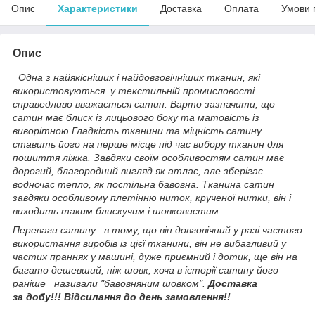
Опис
Характеристики
Доставка
Оплата
Умови 
Опис
Одна з найякісніших і найдовговічніших тканин, які
використовуються у текстильній промисловості
справедливо вважається сатин. Варто зазначити, що
сатин має блиск із лицьового боку та матовість із
виворітною.Гладкість тканини та міцність сатину
ставить його на перше місце під час вибору тканин для
пошиття ліжка. Завдяки своїм особливостям сатин має
дорогий, благородний вигляд як атлас, але зберігає
водночас тепло, як постільна бавовна. Тканина сатин
завдяки особливому плетінню ниток, крученої нитки, він і
виходить таким блискучим і шовковистим.
Переваги сатину в тому, що він довговічний у разі частого
використання виробів із цієї тканини, він не вибагливий у
частих праннях у машині, дуже приємний і дотик, ще він на
багато дешевший, ніж шовк, хоча в історії сатину його
раніше називали "бавовняним шовком".
Доставка
за добу!!!
Відсилання до
день замовлення!!