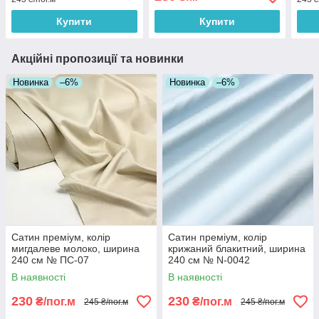
Купити
Купити
Акційні пропозиції та новинки
Новинка
–6%
Новинка
–6%
Сатин преміум, колір
Сатин преміум, колір
мигдалеве молоко, ширина
крижаний блакитний, ширина
240 см № ПС-07
240 см № N-0042
В наявності
В наявності
230
230
₴/пог.м
₴/пог.м
245 ₴/пог.м
245 ₴/пог.м