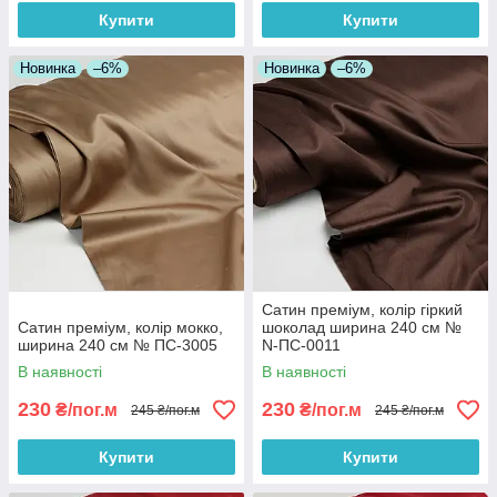
Купити
Купити
Новинка
–6%
Новинка
–6%
Сатин преміум, колір гіркий
Сатин преміум, колір мокко,
шоколад ширина 240 см №
ширина 240 см № ПС-3005
N-ПС-0011
В наявності
В наявності
230
230
₴/пог.м
₴/пог.м
245 ₴/пог.м
245 ₴/пог.м
Купити
Купити