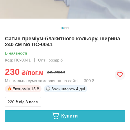
Сатин преміум-блакитного кольору, ширина
240 см No ПС-0041
В наявності
Код: ПС-0041
Опт і роздріб
230
₴/пог.м
245 ₴/пог.м
Мінімальна сума замовлення на сайті — 300 ₴
Економія
15 ₴
Залишилось
4 дні
220 ₴
від 3 пог.м
Купити