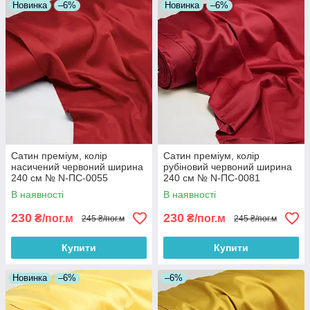
Новинка
–6%
Новинка
–6%
Сатин преміум, колір
Сатин преміум, колір
насичений червоний ширина
рубіновий червоний ширина
240 см № N-ПС-0055
240 см № N-ПС-0081
В наявності
В наявності
230
230
₴/пог.м
₴/пог.м
245 ₴/пог.м
245 ₴/пог.м
Купити
Купити
Новинка
–6%
–6%