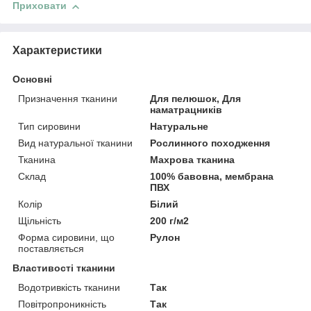
Приховати
Характеристики
Основні
Призначення тканини
Для пелюшок, Для
наматрацників
Тип сировини
Натуральне
Вид натуральної тканини
Рослинного походження
Тканина
Махрова тканина
Склад
100% бавовна, мембрана
ПВХ
Колір
Білий
Щільність
200 г/м2
Форма сировини, що
Рулон
поставляється
Властивості тканини
Водотривкість тканини
Так
Повітропроникність
Так