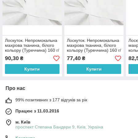
Лоскуток. Непромокальна
Лоскуток. Непромокальна
Лоск
махрова тканина, білого
махрова тканина, білого
махр
кольору (Туреччина) 160 г/
кольору (Туреччина) 160 г/
коль
м/2 No МНП-7, 35*205
м/2 No МНП-7, 30*205
м/2 
90,30
77,40
82,
₴
₴
Купити
Купити
Про нас
99% позитивних з 177 відгуків за рік
Працює з 11.03.2016
м. Київ
проспект Степана Бандери 9, Київ, Україна