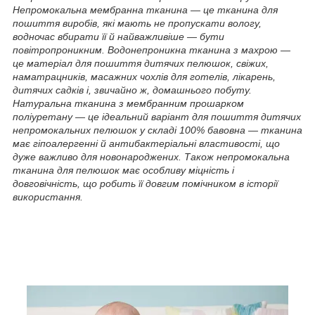
Непромокальна мембранна тканина — це тканина для
пошиття виробів, які мають не пропускати вологу,
водночас вбирати її й найважливіше — бути
повітропроникним. Водонепроникна тканина з махрою —
це матеріал для пошиття дитячих пелюшок, свіжих,
наматрацників, масажних чохлів для готелів, лікарень,
дитячих садків і, звичайно ж, домашнього побуту.
Натуральна тканина з мембранним прошарком
поліуретану — це ідеальний варіант для пошиття дитячих
непромокальних пелюшок у складі 100% бавовна — тканина
має гіпоалергенні й антибактеріальні властивості, що
дуже важливо для новонароджених. Також непромокальна
тканина для пелюшок має особливу міцність і
довговічність, що робить її довгим помічником в історії
використання.