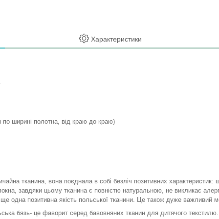
Характеристики
.
по ширині полотна, від краю до краю)
чайна тканина, вона поєднала в собі безліч позитивних характеристик: щі
локна, завдяки цьому тканина є повністю натуральною, не викликає алерг
е ще одна позитивна якість польської тканини. Це також дуже важливий м
ька бязь- це фаворит серед бавовняних тканин для дитячого текстилю. 