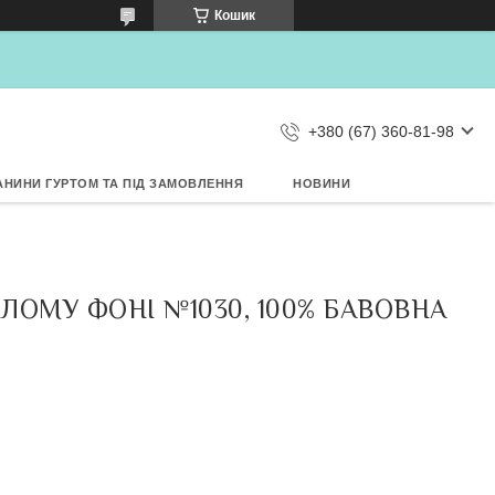
Дозвольте сайту metrtkani.com
Кошик
відправляти Вам сповіщення про
НОВИНКИ на рабочий стіл
Заборонити
Дозволити
d by SendPulse
+380 (67) 360-81-98
АНИНИ ГУРТОМ ТА ПІД ЗАМОВЛЕННЯ
НОВИНИ
ЛОМУ ФОНІ №1030, 100% БАВОВНА