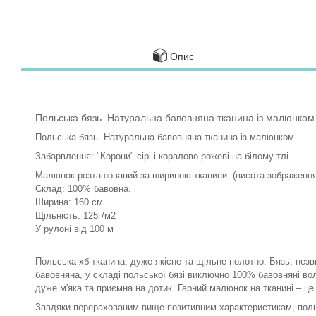
Опис
Польська бязь. Натуральна бавовняна тканина із малюнком
Польська бязь. Натуральна бавовняна тканина із малюнком.
Забарвлення: "Корони" сірі і коралово-рожеві на білому тлі
Малюнок розташований за шириною тканини. (висота зображення 
Склад: 100% бавовна.
Ширина: 160 см.
Щільність: 125г/м2
У рулоні від 100 м
Польська хб тканина, дуже якісне та щільне полотно. Бязь, незви
бавовняна, у складі польської бязі виключно 100% бавовняні во
дуже м'яка та приємна на дотик. Гарний малюнок на тканині – ц
Завдяки перерахованим вище позитивним характеристикам, польс