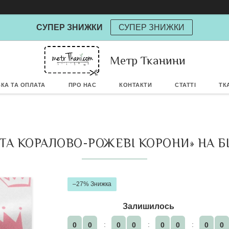
СУПЕР ЗНИЖКИ
СУПЕР ЗНИЖКИ
Powere
Метр Тканини
КА ТА ОПЛАТА
ПРО НАС
КОНТАКТИ
СТАТТІ
ТК
 ТА КОРАЛОВО-РОЖЕВІ КОРОНИ» НА БІ
–27%
Залишилось
0
0
0
0
0
0
0
0