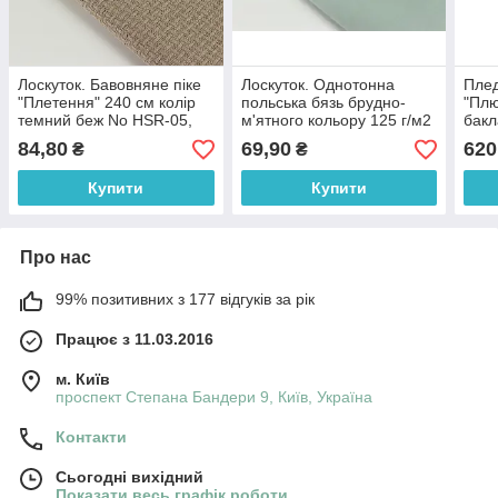
Лоскуток. Бавовняне піке
Лоскуток. Однотонна
Плед
"Плетення" 240 см колір
польська бязь брудно-
"Пл
темний беж No HSR-05,
м'ятного кольору 125 г/м2
бакл
58*90 см
No 941, 56*160 см
90/8
84,80
69,90
620
₴
₴
Купити
Купити
Про нас
99% позитивних з 177 відгуків за рік
Працює з 11.03.2016
м. Київ
проспект Степана Бандери 9, Київ, Україна
Контакти
Сьогодні вихідний
Показати весь графік роботи