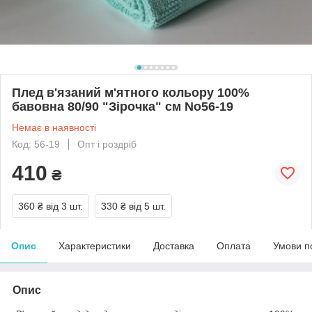
Плед в'язаний м'ятного кольору 100%
бавовна 80/90 "Зірочка" см No56-19
Немає в наявності
Код: 56-19
Опт і роздріб
410
₴
360 ₴
від 3 шт.
330 ₴
від 5 шт.
Опис
Характеристики
Доставка
Оплата
Умови п
Опис