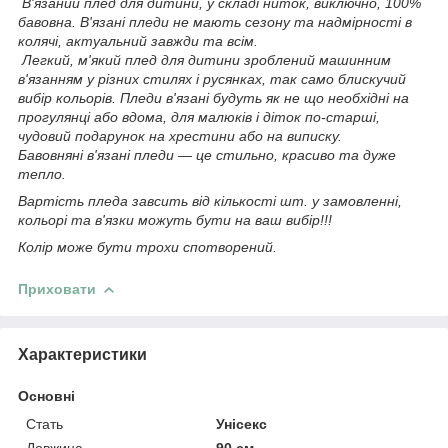
В'язаний плед для дитини, у складі ниток, виключно, 100%
бавовна. В'язані пледи не мають сезону та надмірності в
колячі, актуальний завжди та всім.
Легкий, м'який плед для дитини зроблений машинним
в'язанням у різних стилях і русянках, так само блискучий
вибір кольорів. Пледи в'язані будуть як не що необхідні на
прогулянці або вдома, для малюків і діток по-старші,
чудовий подарунок на хрестини або на виписку.
Бавовняні в'язані пледи — це стильно, красиво та дуже
тепло.
Вартість пледа завсить від кількості шт. у замовленні,
кольорі та в'язки можуть бути на ваш вибір!!!
Колір може бути трохи спотворений.
Приховати
Характеристики
Основні
Стать
Унісекс
Довжина
90 см