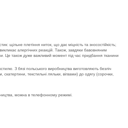
ик: щільне плетіння ниток, що дає міцність та зносостійкість;
викликає алергічних реакцій. Також, завдяки бавовняним
ини. Це також дуже важливий момент під час придбання тканини
тилю. З бязі польського виробництва виготовляють безліч
, скатертини, текстильні ляльки, вігвами) до одягу (сорочки,
бництва, можна в телефонному режимі.