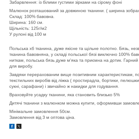
Забарвлення: із білими густими зірками на сірому фоні
Малюнок розташований за довжиною тканини. ( ширина зображ
Склад: 100% бавовна.
Ширина: 160 см.
Щільність: 125г/м2
У рулоні від 100 м
Польська хб тканина, дуже якісне та щільне полотно. Бязь, незв
тканина бавовняна, у складі польської бязі виключно 100% бав
ниткам, польська бязь дуже м'яка та приємна на дотик. Гарний
для виробу.
Завдяки перерахованим вище позитивним характеристикам, пол
текстильних виробів від ліжка ( простирадла, бортики, пелюшки,
сукні, сарафани) і звичайно ж накидки для годування.
Враховуйте усадку тканини, яка становить близько 5%
Дитячі тканини з малюнком можна купити, оформивши замовлен
Мінімальне замовлення 50см.
Замовлення від 3 м оптова ціна.