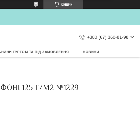
×
Кошик
Дозвольте сайту metrtkani.com
відправляти Вам сповіщення про
НОВИНКИ на рабочий стіл
Заборонити
Дозволити
d by SendPulse
+380 (67) 360-81-98
АНИНИ ГУРТОМ ТА ПІД ЗАМОВЛЕННЯ
НОВИНИ
ФОНІ 125 Г/М2 №1229