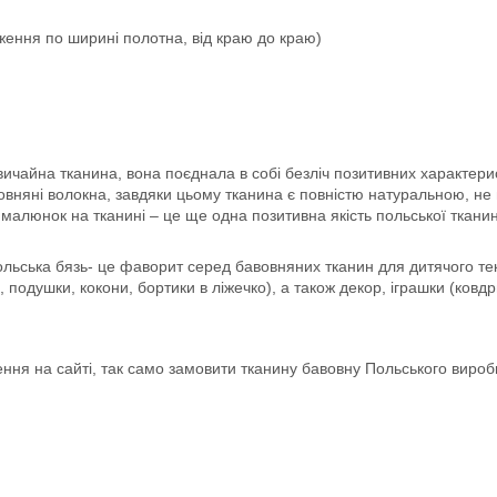
ення по ширині полотна, від краю до краю)
ичайна тканина, вона поєднала в собі безліч позитивних характерист
овняні волокна, завдяки цьому тканина є повністю натуральною, не 
 малюнок на тканині – це ще одна позитивна якість польської ткан
ьська бязь- це фаворит серед бавовняних тканин для дитячого текс
 подушки, кокони, бортики в ліжечко), а також декор, іграшки (ковдри
ня на сайті, так само замовити тканину бавовну Польського виро