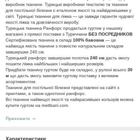
виробник тканини. Турецькі виробники текстилю та тканини
для постільної білизни є еталоном якості та найвідомішими у
світі. Турецькі тканини для ліжка — це завжди гарантія чудової
якості ліжка та довговічності виробу.
Турецька тканина Ранфорс продається гуртом у нашому
магазині з прямої поставки з Туреччини
БЕЗ ПОСРЕДНИКОВ
Сертифікована тканина в складі
100% бавовна
— це
найвища якість тканини з повністю натуральним складом
завширшки 240 см.
Турецький ранфорс завширшки полотна
240 см
дасть змогу
пошити ліжка найбільших і найширших розмірів.
Придбати тканину гуртом буде не складно, у рулоні всього
30
м
що дасть змогу замовити гуртову поставку з великим
асортиментом.
Тканини для постільної білизни представлені на сайті з
принтами, а також однотонні ранфорс.
Всі тканини найвищої якості та найкрасивіших кольорів можна
купити гуртом на mettkani.com.
Приховати
Характеристики