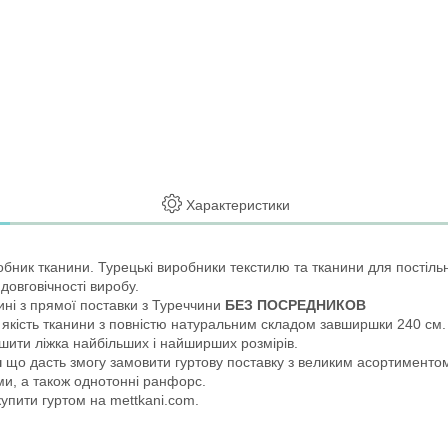
Характеристики
обник тканини. Турецькі виробники текстилю та тканини для постільно
 довговічності виробу.
ні з прямої поставки з Туреччини
БЕЗ ПОСРЕДНИКОВ
кість тканини з повністю натуральним складом завширшки 240 см.
шити ліжка найбільших і найширших розмірів.
м
що дасть змогу замовити гуртову поставку з великим асортименто
ами, а також однотонні ранфорс.
купити гуртом на mettkani.com.