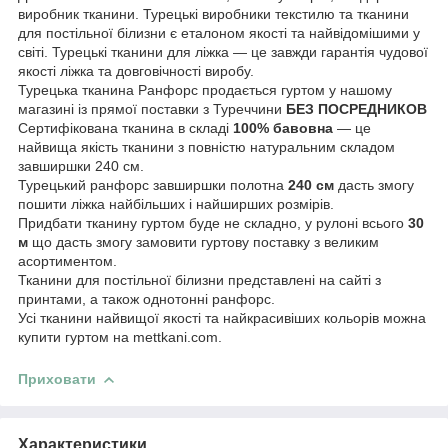
виробник тканини. Турецькі виробники текстилю та тканини
для постільної білизни є еталоном якості та найвідомішими у
світі. Турецькі тканини для ліжка — це завжди гарантія чудової
якості ліжка та довговічності виробу.
Турецька тканина Ранфорс продається гуртом у нашому
магазині із прямої поставки з Туреччини
БЕЗ ПОСРЕДНИКОВ
Сертифікована тканина в складі
100% бавовна
— це
найвища якість тканини з повністю натуральним складом
завширшки 240 см.
Турецький ранфорс завширшки полотна
240 см
дасть змогу
пошити ліжка найбільших і найширших розмірів.
Придбати тканину гуртом буде не складно, у рулоні всього
30
м
що дасть змогу замовити гуртову поставку з великим
асортиментом.
Тканини для постільної білизни представлені на сайті з
принтами, а також однотонні ранфорс.
Усі тканини найвищої якості та найкрасивіших кольорів можна
купити гуртом на mettkani.com.
Приховати
Характеристики