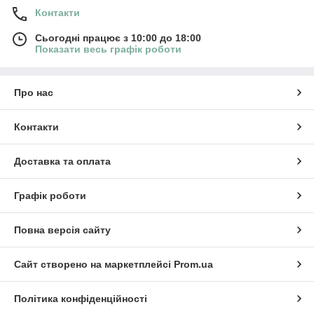
Контакти
Сьогодні працює з 10:00 до 18:00
Показати весь графік роботи
Про нас
Контакти
Доставка та оплата
Графік роботи
×
ольте сайту metrtkani.com відправляти
Повна версія сайту
сповіщення про НОВИНКИ на рабочий
Сайт створено на маркетплейсі
Prom.ua
owered by SendPulse
Дозволити
Заборонити
Політика конфіденційності