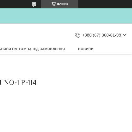
×
Кошик
Дозвольте сайту metrtkani.com
відправляти Вам сповіщення про
НОВИНКИ на рабочий стіл
Заборонити
Дозволити
d by SendPulse
+380 (67) 360-81-98
АНИНИ ГУРТОМ ТА ПІД ЗАМОВЛЕННЯ
НОВИНИ
NO-TP-114