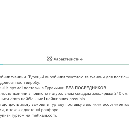
Характеристики
обник тканини. Турецькі виробники текстилю та тканини для постільно
 довговічності виробу.
ні із прямої поставки з Туреччини
БЕЗ ПОСРЕДНИКОВ
кість тканини з повністю натуральним складом завширшки 240 см.
шити ліжка найбільших і найширших розмірів.
м
що дасть змогу замовити гуртову поставку з великим асортименто
ами, а також однотонні ранфорс.
упити гуртом на mettkani.com.