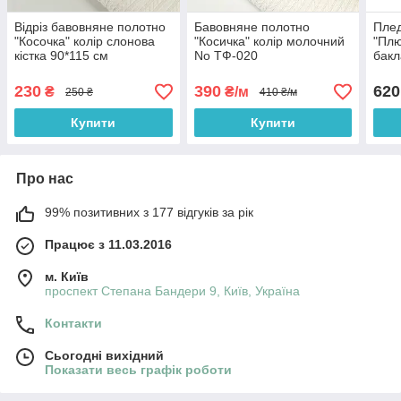
Відріз бавовняне полотно
Бавовняне полотно
Плед
"Косочка" колір слонова
"Косичка" колір молочний
"Пл
кістка 90*115 см
No ТФ-020
бакл
90/8
230
390
620
₴
₴/м
250 ₴
410 ₴/м
Купити
Купити
Про нас
99% позитивних з 177 відгуків за рік
Працює з 11.03.2016
м. Київ
проспект Степана Бандери 9, Київ, Україна
Контакти
Сьогодні вихідний
Показати весь графік роботи