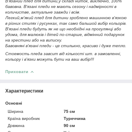
В'язаний плед для дитини,у складі ниток, виключно, 100%
бавовна. В'язані пледи не мають сезону і надмірності в
количистве, актуальне завжди і всім.
Легкий,м'який плед для дитини зроблено машинною в'язкою
в різних стилях і русунках, так само бальшой вибір кольорів.
В'язані пледи будуть як не що необхідні на прогулянці або
удома, для малюків і дітей по-старше, відмінний подарунок
на хрестини або на виписку.
Бавовняні в'язані пледи - це стилькно, красиво і дуже тепло.
Стоемость пледа завсит від кількості шт. в замовленні,
кольору і в'язки можуть бути на ваш вибір!!!
Приховати
Характеристики
Основні
Ширина
75 см
Країна виробник
Туреччина
Довжина
90 см