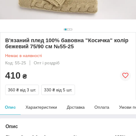
В'язаний плед 100% бавовна "Косичка" колір
бежевий 75/90 см №55-25
Немає в наявності
Код: 55-25
Опт і роздріб
410
₴
360 ₴
від 3 шт.
330 ₴
від 5 шт.
Опис
Характеристики
Доставка
Оплата
Умови п
Опис