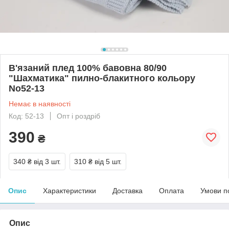
В'язаний плед 100% бавовна 80/90
"Шахматика" пилно-блакитного кольору
No52-13
Немає в наявності
Код: 52-13
Опт і роздріб
390
₴
340 ₴
від 3 шт.
310 ₴
від 5 шт.
Опис
Характеристики
Доставка
Оплата
Умови п
Опис