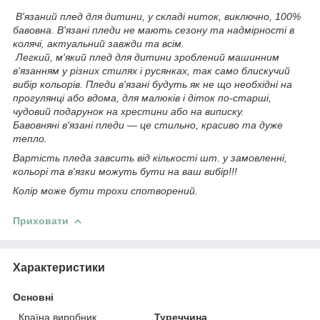
В'язаний плед для дитини, у складі ниток, виключно, 100%
бавовна. В'язані пледи не мають сезону та надмірності в
колячі, актуальний завжди та всім.
Легкий, м'який плед для дитини зроблений машинним
в'язанням у різних стилях і русянках, так само блискучий
вибір кольорів. Пледи в'язані будуть як не що необхідні на
прогулянці або вдома, для малюків і діток по-старші,
чудовий подарунок на хрестини або на виписку.
Бавовняні в'язані пледи — це стильно, красиво та дуже
тепло.
Вартість пледа завсить від кількості шт. у замовленні,
кольорі та в'язки можуть бути на ваш вибір!!!
Колір може бути трохи спотворений.
Приховати
Характеристики
Основні
Країна виробник
Туреччина