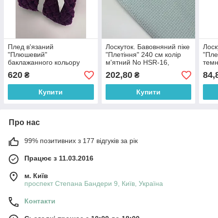
Плед в'язаний
Лоскуток. Бавовняний піке
Лоск
"Плюшевий"
"Плетіння" 240 см колір
"Пле
баклажанного кольору
м'ятний No HSR-16,
темн
90/80 см №56-63
52*240 см
58*9
620
202,80
84,
₴
₴
Купити
Купити
Про нас
99% позитивних з 177 відгуків за рік
Працює з 11.03.2016
м. Київ
проспект Степана Бандери 9, Київ, Україна
Контакти